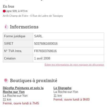
En bus
Ligne 509, à 473 m
Arrêt Champ de Foire - 6 Rue de Lattre de Tassigny
Informations
Forme juridique
SARL
SIRET
50376861600016
N° TVA Intra.
FR76503768616
Création
1 avril 2008
Éditer les informations de mon magasin de décoration
Boutiques à proximité
Décofip Peintures et sols la
Le Digraphe
Roche sur Yon
La Roche-sur-Yon
La Roche-sur-Yon
11 km
11 km
Fermé, ouvre lundi à 9h00
Fermé, ouvre lundi à 7h45