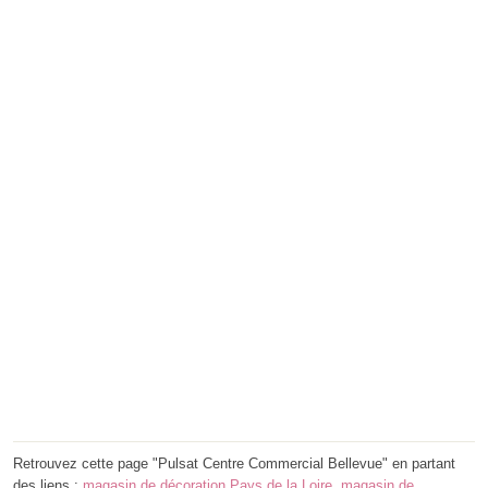
Retrouvez cette page "Pulsat Centre Commercial Bellevue" en partant
des liens :
magasin de décoration Pays de la Loire
,
magasin de