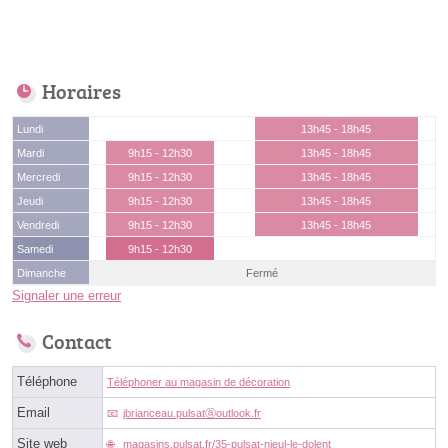
Horaires
Lundi
13h45 - 18h45
Mardi
9h15 - 12h30
13h45 - 18h45
Mercredi
9h15 - 12h30
13h45 - 18h45
Jeudi
9h15 - 12h30
13h45 - 18h45
Vendredi
9h15 - 12h30
13h45 - 18h45
Samedi
9h15 - 12h30
Dimanche
Fermé
Signaler une erreur
Contact
Téléphone
Téléphoner au magasin de décoration
Email
jbrianceau.pulsatⓐoutlook.fr
Site web
magasins.pulsat.fr/35-pulsat-nieul-le-dolent