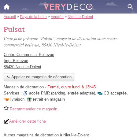
Accueil
>
Pays de la Loire
>
Vendée
>
Nieul-le-Dolent
Pulsat
Cette fiche présente "Pulsat", magasin de décoration situé
centre
commercial bellevue
, 85430 Nieul-le-Dolent.
Centre Commercial Bellevue
Imp. Bellevue
85430 Nieul-le-Dolent
📞 Appeler ce magasin de décoration
Magasin de décoration
-
Fermé, ouvre lundi à 13h45
Services :
accès
PMR
(parking, entrée adaptée)
,
CB acceptée
,
livraison
,
retrait en magasin
Recommander ce magasin
Améliorer cette fiche
Autres magasins de décoration à Nieul-le-Dolent