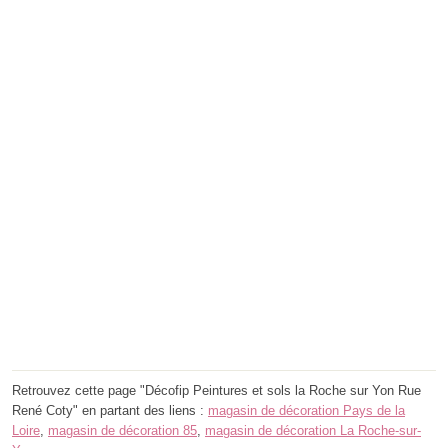
Retrouvez cette page "Décofip Peintures et sols la Roche sur Yon Rue
René Coty" en partant des liens :
magasin de décoration Pays de la
Loire
,
magasin de décoration 85
,
magasin de décoration La Roche-sur-