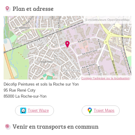
Plan et adresse
© contributeurs OpenStreetMap
Corriger l’adresse ou la localisation
Décofip Peintures et sols la Roche sur Yon
95 Rue René Coty
85000 La Roche-sur-Yon
Trajet Waze
Trajet Maps
Venir en transports en commun