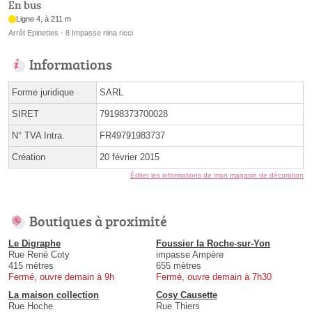
En bus
Ligne 4, à 211 m
Arrêt Epinettes - 8 Impasse nina ricci
Informations
Forme juridique
SARL
SIRET
79198373700028
N° TVA Intra.
FR49791983737
Création
20 février 2015
Éditer les informations de mon magasin de décoration
Boutiques à proximité
Le Digraphe
Foussier la Roche-sur-Yon
Rue René Coty
impasse Ampère
415 mètres
655 mètres
Fermé, ouvre demain à 9h
Fermé, ouvre demain à 7h30
La maison collection
Cosy Causette
Rue Hoche
Rue Thiers