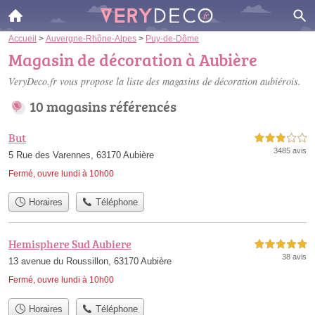
Accueil
>
Auvergne-Rhône-Alpes
>
Puy-de-Dôme
Magasin de décoration à Aubière
VeryDeco.fr vous propose la liste des
magasins de décoration aubiérois
.
10 magasins référencés
But
3,0 étoiles sur 5
3485 avis
5 Rue des Varennes, 63170 Aubière
Fermé, ouvre lundi à 10h00
Horaires
Téléphone
Hemisphere Sud Aubiere
5,0 étoiles sur 5
38 avis
13 avenue du Roussillon, 63170 Aubière
Fermé, ouvre lundi à 10h00
Horaires
Téléphone