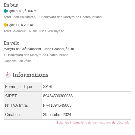
En bus
Ligne 3201, à 166 m
Arrêt Jean Poulmarch - 8 Boulevard des Martyrs de Chateaubriand
Ligne 17, à 203 m
Arrêt Salonique - 6 Rue Jules Vercruysse
En vélo
Martyrs de Châteaubriant - Jean Grandel, à 9 m
12 Boulevard des Martyrs de Chateaubriand
Capacité : 38 vélos
Informations
Forme juridique
SARL
SIRET
89454500300036
N° TVA Intra.
FR41894545003
Création
29 octobre 2024
Éditer les informations de mon magasin de décoration