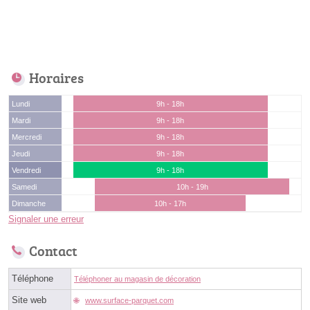
Horaires
Lundi
9h - 18h
Mardi
9h - 18h
Mercredi
9h - 18h
Jeudi
9h - 18h
Vendredi
9h - 18h
Samedi
10h - 19h
Dimanche
10h - 17h
Signaler une erreur
Contact
Téléphone
Téléphoner au magasin de décoration
Site web
www.surface-parquet.com