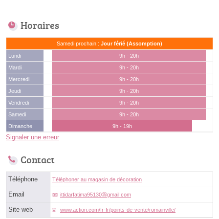
Horaires
Samedi prochain :
Jour férié (Assomption)
Lundi
9h - 20h
Mardi
9h - 20h
Mercredi
9h - 20h
Jeudi
9h - 20h
Vendredi
9h - 20h
Samedi
9h - 20h
Dimanche
9h - 19h
Signaler une erreur
Contact
Téléphone
Téléphoner au magasin de décoration
Email
ittidarfatima95130ⓐgmail.com
Site web
www.action.com/fr-fr/points-de-vente/romainville/