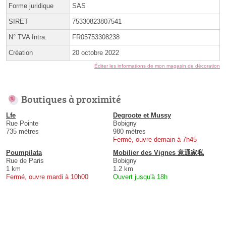
Forme juridique
SAS
SIRET
75330823807541
N° TVA Intra.
FR05753308238
Création
20 octobre 2022
Éditer les informations de mon magasin de décoration
Boutiques à proximité
Lfe
Degroote et Mussy
Rue Pointe
Bobigny
735 mètres
980 mètres
Fermé, ouvre demain à 7h45
Poumpilata
Mobilier des Vignes 意通家私
Rue de Paris
Bobigny
1 km
1.2 km
Fermé, ouvre mardi à 10h00
Ouvert jusqu'à 18h