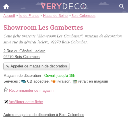
Accueil
>
Île-de-France
>
Hauts-de-Seine
>
Bois-Colombes
Showroom Les Gambettes
Cette fiche présente "Showroom Les Gambettes", magasin de décoration
situé
rue du général leclerc
, 92270 Bois-Colombes.
2 Rue du Général Leclerc
92270 Bois-Colombes
📞 Appeler ce magasin de décoration
Magasin de décoration
-
Ouvert jusqu'à 18h
Services :
CB acceptée
,
livraison
,
retrait en magasin
Recommander ce magasin
Améliorer cette fiche
Autres magasins de décoration à Bois-Colombes