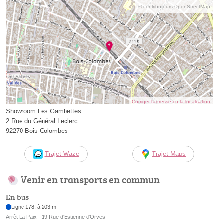
© contributeurs OpenStreetMap
Corriger l’adresse ou la localisation
Showroom Les Gambettes
2 Rue du Général Leclerc
92270 Bois-Colombes
Trajet Waze
Trajet Maps
Venir en transports en commun
En bus
Ligne 178, à 203 m
Arrêt La Paix - 19 Rue d'Estienne d'Orves