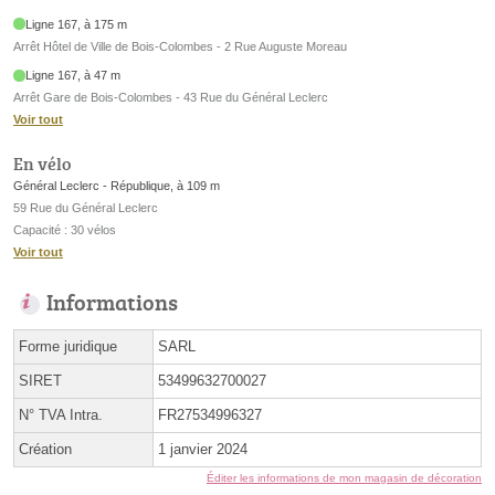
Ligne 167, à 175 m
Arrêt Hôtel de Ville de Bois-Colombes - 2 Rue Auguste Moreau
Ligne 167, à 47 m
Arrêt Gare de Bois-Colombes - 43 Rue du Général Leclerc
Voir tout
En vélo
Général Leclerc - République, à 109 m
59 Rue du Général Leclerc
Capacité : 30 vélos
Voir tout
Informations
Forme juridique
SARL
SIRET
53499632700027
N° TVA Intra.
FR27534996327
Création
1 janvier 2024
Éditer les informations de mon magasin de décoration