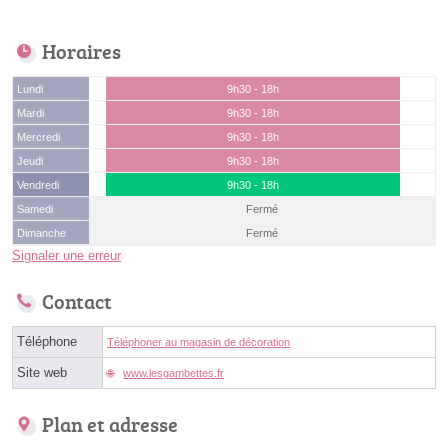
Horaires
Lundi
9h30 - 18h
Mardi
9h30 - 18h
Mercredi
9h30 - 18h
Jeudi
9h30 - 18h
Vendredi
9h30 - 18h
Samedi
Fermé
Dimanche
Fermé
Signaler une erreur
Contact
Téléphone
Téléphoner au magasin de décoration
Site web
www.lesgambettes.fr
Plan et adresse