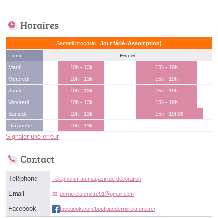
Horaires
Samedi prochain :
Jour férié (Assomption)
Lundi
Fermé
Mardi
10h - 13h
15h - 19h
Mercredi
10h - 13h
15h - 19h
Jeudi
10h - 13h
15h - 19h
Vendredi
10h - 13h
15h - 19h
Samedi
10h - 13h
15h - 19h30
Dimanche
10h - 13h
Signaler une erreur
Contact
Téléphone
Téléphoner au magasin de décoration
Email
derrierelafenetre91ⓐgmail.com
Facebook
facebook.com/boutiquederrierelafenetre/