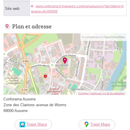
www.conforama.fr/magasins-conforama/auxerre?lat=0&long=0
Site web
&name=AUXERRE
Plan et adresse
© contributeurs OpenStreetMap
Corriger l’adresse ou la localisation
Conforama Auxerre
Zone des Clairions avenue de Worms
89000 Auxerre
Trajet Waze
Trajet Maps