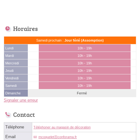
Horaires
Samedi prochain :
Jour férié (Assomption)
Lundi
10h - 19h
Mardi
10h - 19h
Mercredi
10h - 19h
Jeudi
10h - 19h
Vendredi
10h - 19h
Samedi
10h - 19h
Dimanche
Fermé
Signaler une erreur
Contact
Téléphone
Téléphoner au magasin de décoration
Email
mcoqueletⓐconforama.fr