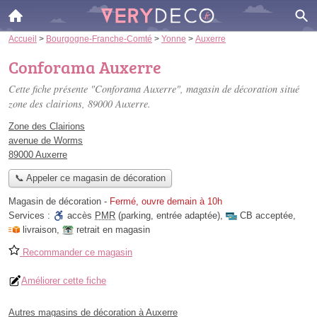
Accueil
>
Bourgogne-Franche-Comté
>
Yonne
>
Auxerre
Conforama Auxerre
Cette fiche présente "Conforama Auxerre", magasin de décoration situé
zone des clairions
, 89000 Auxerre.
Zone des Clairions
avenue de Worms
89000 Auxerre
📞 Appeler ce magasin de décoration
Magasin de décoration
-
Fermé, ouvre demain à 10h
Services :
accès
PMR
(parking, entrée adaptée)
,
CB acceptée
,
livraison
,
retrait en magasin
Recommander ce magasin
Améliorer cette fiche
Autres magasins de décoration à Auxerre