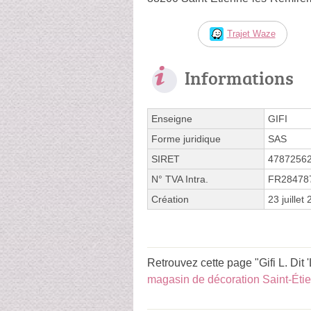
Trajet Waze
Informations
Enseigne
GIFI
Forme juridique
SAS
SIRET
4787256
N° TVA Intra.
FR28478
Création
23 juillet
Retrouvez cette page "Gifi L. Dit 
magasin de décoration Saint-Ét