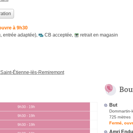
ation
ouvre à 9h30
, entrée adaptée)
,
CB acceptée
,
retrait en magasin
 Saint-Étienne-lès-Remiremont
Bou
But
9h30 - 19h
Dommartin-
9h30 - 19h
725 mètres
Fermé, ouvr
9h30 - 19h
Amri Endu