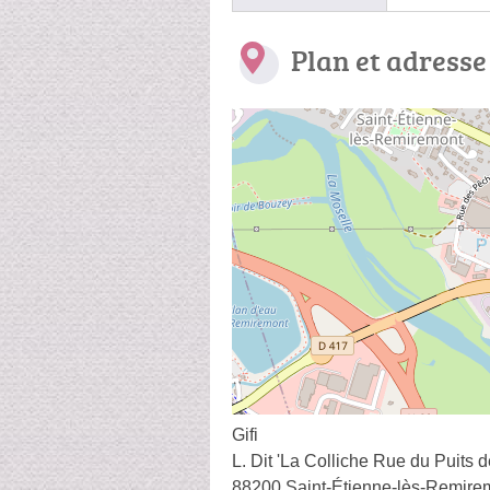
Plan et adresse
Gifi
L. Dit 'La Colliche Rue du Puits 
88200 Saint-Étienne-lès-Remire