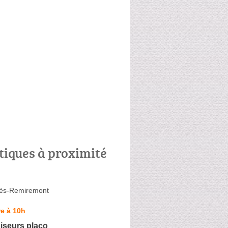
tiques à proximité
lès-Remiremont
e à 10h
iseurs placo