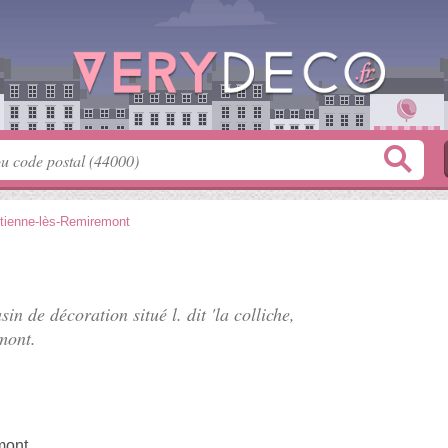
Étienne-lès-Remiremont
asin de décoration situé
l. dit 'la colliche
,
mont.
mont