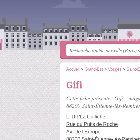
Accueil
>
Grand-Est
>
Vosges
>
Saint-
Gifi
Cette fiche présente "Gifi", mag
88200 Saint-Étienne-lès-Remire
L. Dit 'La Colliche
Rue du Puits de Roche
Av. De l'Europe
88200 Saint-Étienne-lès-Remire