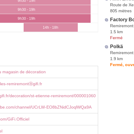
9h30 - 19h
Route de Xe
9h30 - 19h
805 mètres
9h30 - 19h
Factory B
Remiremont
14h - 18h
1.5 km
Fermé
Polkä
Remiremont
1.9 km
Fermé, ouvr
u magasin de décoration
-les-remiremontⓐgifi.fr
ifi.fr/decoration/st-etienne-remiremont/000001060
ube.com/channel/UCrLW-EO8bZNidCJoqlWQa9A
om/GiFi.Officiel
el