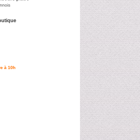
nnois
outique
e à 10h