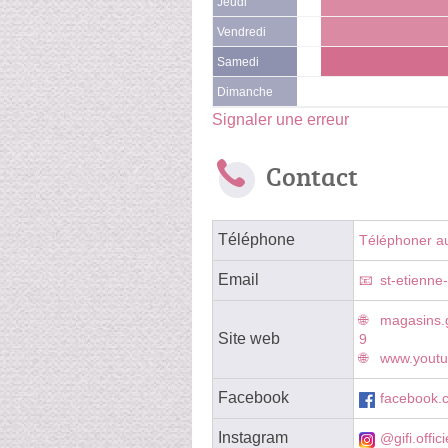
Jeudi
Vendredi
Samedi
Dimanche
Signaler une erreur
Contact
Téléphone
Téléphoner a
Email
st-etienne
magasins.g
Site web
9
www.yout
Facebook
facebook.c
Instagram
@gifi.offici