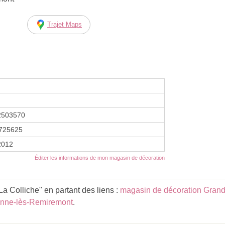
Trajet Maps
2503570
725625
 2012
Éditer les informations de mon magasin de décoration
'La Colliche" en partant des liens :
magasin de décoration Grand
ienne-lès-Remiremont
.