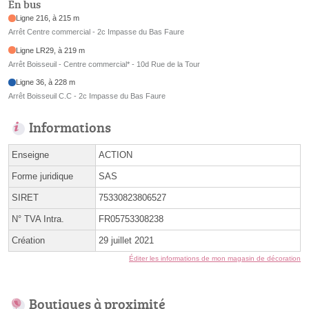
En bus
Ligne 216, à 215 m
Arrêt Centre commercial - 2c Impasse du Bas Faure
Ligne LR29, à 219 m
Arrêt Boisseuil - Centre commercial* - 10d Rue de la Tour
Ligne 36, à 228 m
Arrêt Boisseuil C.C - 2c Impasse du Bas Faure
Informations
Enseigne
ACTION
Forme juridique
SAS
SIRET
75330823806527
N° TVA Intra.
FR05753308238
Création
29 juillet 2021
Éditer les informations de mon magasin de décoration
Boutiques à proximité