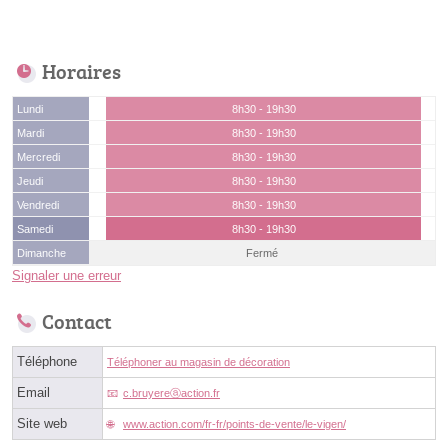
Horaires
Lundi
8h30 - 19h30
Mardi
8h30 - 19h30
Mercredi
8h30 - 19h30
Jeudi
8h30 - 19h30
Vendredi
8h30 - 19h30
Samedi
8h30 - 19h30
Dimanche
Fermé
Signaler une erreur
Contact
Téléphone
Téléphoner au magasin de décoration
Email
c.bruyereⓐaction.fr
Site web
www.action.com/fr-fr/points-de-vente/le-vigen/