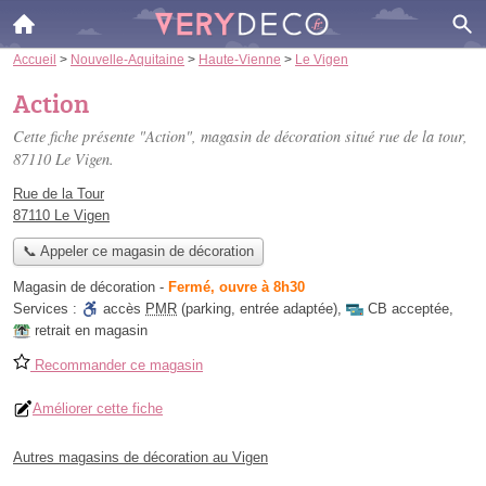
Accueil
>
Nouvelle-Aquitaine
>
Haute-Vienne
>
Le Vigen
Action
Cette fiche présente "Action", magasin de décoration situé
rue de la tour
,
87110 Le Vigen.
Rue de la Tour
87110 Le Vigen
📞 Appeler ce magasin de décoration
Magasin de décoration
-
Fermé, ouvre à 8h30
Services :
accès
PMR
(parking, entrée adaptée)
,
CB acceptée
,
retrait en magasin
Recommander ce magasin
Améliorer cette fiche
Autres magasins de décoration au Vigen