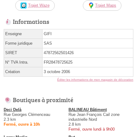
Trajet Waze
Trajet Maps
Informations
Enseigne
GIFI
Forme juridique
SAS
SIRET
47872562501426
N° TVA Intra.
FR28478725625
Création
3 octobre 2006
Éditer les informations de mon magasin de décoration
Boutiques à proximité
Deci Delà
BALINEAU Bâtiment
Rue Georges Clémenceau
Rue Jean François Cail zone
2.3 km
industrielle Nord
Fermé, ouvre à 10h
2.8 km
Fermé, ouvre lundi à 9h00