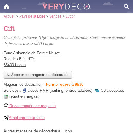
Accueil
>
Pays de la Loire
>
Vendée
>
Luçon
Gifi
Cette fiche présente "Gifi", magasin de décoration situé
zone artisanale
de ferme neuve
, 85400 Luçon.
Zone Artisanale de Ferme Neuve
Rue des Blés d'Or
85400 Luçon
📞 Appeler ce magasin de décoration
Magasin de décoration
-
Fermé, ouvre à 9h30
Services :
accès
PMR
(parking, entrée adaptée)
,
CB acceptée
,
retrait en magasin
Recommander ce magasin
Améliorer cette fiche
Autres magasins de décoration à Luçon