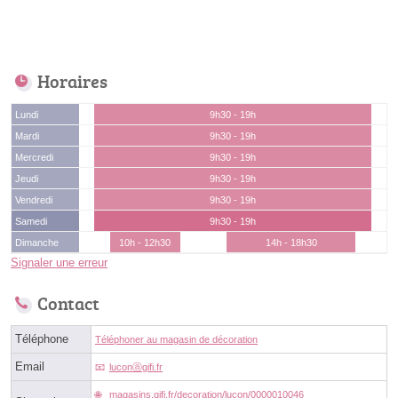
Horaires
Lundi
9h30 - 19h
Mardi
9h30 - 19h
Mercredi
9h30 - 19h
Jeudi
9h30 - 19h
Vendredi
9h30 - 19h
Samedi
9h30 - 19h
Dimanche
10h - 12h30
14h - 18h30
Signaler une erreur
Contact
Téléphone
Téléphoner au magasin de décoration
Email
luconⓐgifi.fr
magasins.gifi.fr/decoration/lucon/0000010046