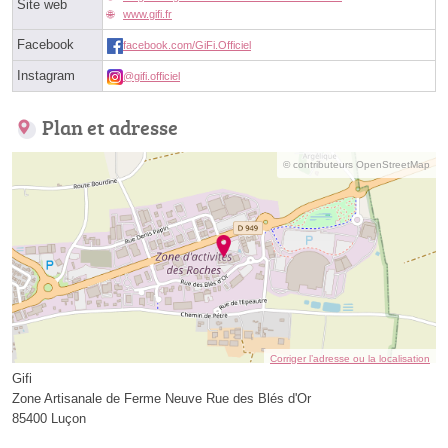
Site web
www.gifi.fr
Facebook
facebook.com/GiFi.Officiel
Instagram
@gifi.officiel
Plan et adresse
© contributeurs OpenStreetMap
Corriger l’adresse ou la localisation
Gifi
Zone Artisanale de Ferme Neuve Rue des Blés d'Or
85400 Luçon