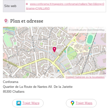
www.conforama.fr/magasins-conforama/challans?lat=0&long=0
Site web
&name=CHALLANS
Plan et adresse
© contributeurs OpenStreetMap
Corriger l’adresse ou la localisation
Conforama
Quartier de La Route de Nantes All. De la Jariette
85300 Challans
Trajet Waze
Trajet Maps