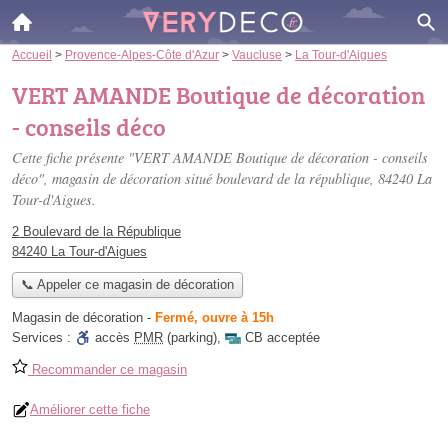
Accueil
>
Provence-Alpes-Côte d'Azur
>
Vaucluse
>
La Tour-d'Aigues
VERT AMANDE Boutique de décoration
- conseils déco
Cette fiche présente "VERT AMANDE Boutique de décoration - conseils
déco", magasin de décoration situé
boulevard de la république
, 84240 La
Tour-d'Aigues.
2 Boulevard de la République
84240 La Tour-d'Aigues
📞 Appeler ce magasin de décoration
Magasin de décoration
-
Fermé, ouvre à 15h
Services :
accès
PMR
(parking)
,
CB acceptée
Recommander ce magasin
Améliorer cette fiche