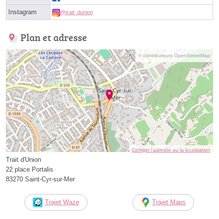
Instagram
@trait_dunion
Plan et adresse
© contributeurs OpenStreetMap
Corriger l’adresse ou la localisation
Trait d'Union
22 place Portalis
83270 Saint-Cyr-sur-Mer
Trajet Waze
Trajet Maps