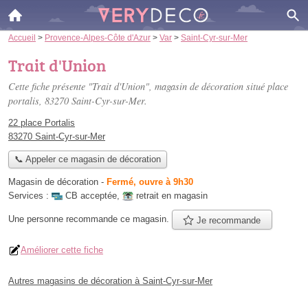
Accueil
>
Provence-Alpes-Côte d'Azur
>
Var
>
Saint-Cyr-sur-Mer
Trait d'Union
Cette fiche présente "Trait d'Union", magasin de décoration situé
place
portalis
, 83270 Saint-Cyr-sur-Mer.
22 place Portalis
83270 Saint-Cyr-sur-Mer
📞 Appeler ce magasin de décoration
Magasin de décoration
-
Fermé, ouvre à 9h30
Services :
CB acceptée
,
retrait en magasin
Une personne
recommande
ce magasin.
Je recommande
Améliorer cette fiche
Autres magasins de décoration à Saint-Cyr-sur-Mer