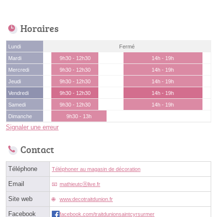
Horaires
Lundi
Fermé
Mardi
9h30 - 12h30
14h - 19h
Mercredi
9h30 - 12h30
14h - 19h
Jeudi
9h30 - 12h30
14h - 19h
Vendredi
9h30 - 12h30
14h - 19h
Samedi
9h30 - 12h30
14h - 19h
Dimanche
9h30 - 13h
Signaler une erreur
Contact
Téléphone
Téléphoner au magasin de décoration
Email
mathieutcⓐlive.fr
Site web
www.decotraitdunion.fr
Facebook
facebook.com/traitdunionsaintcyrsurmer