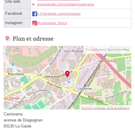
Site web
www.linkedin.com/company/castorama
Facebook
fr-fr.facebook.com/castorama
Instagram
@castorama_france
Plan et adresse
© contributeurs OpenStreetMap
Corriger l’adresse ou la localisation
Castorama
avenue de Draguignan
83130 La Garde