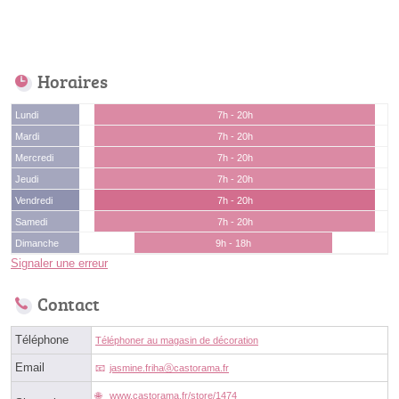
Horaires
Lundi
7h - 20h
Mardi
7h - 20h
Mercredi
7h - 20h
Jeudi
7h - 20h
Vendredi
7h - 20h
Samedi
7h - 20h
Dimanche
9h - 18h
Signaler une erreur
Contact
Téléphone
Téléphoner au magasin de décoration
Email
jasmine.frihaⓐcastorama.fr
www.castorama.fr/store/1474