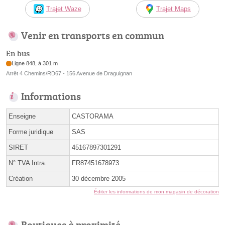
Trajet Waze
Trajet Maps
Venir en transports en commun
En bus
Ligne 848, à 301 m
Arrêt 4 Chemins/RD67 - 156 Avenue de Draguignan
Informations
Enseigne
CASTORAMA
Forme juridique
SAS
SIRET
45167897301291
N° TVA Intra.
FR87451678973
Création
30 décembre 2005
Éditer les informations de mon magasin de décoration
Boutiques à proximité