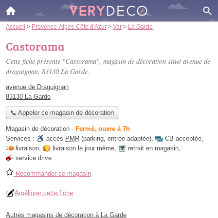
Accueil
>
Provence-Alpes-Côte d'Azur
>
Var
>
La Garde
Castorama
Cette fiche présente "Castorama", magasin de décoration situé
avenue de
draguignan
, 83130 La Garde.
avenue de Draguignan
83130 La Garde
📞 Appeler ce magasin de décoration
Magasin de décoration
-
Fermé, ouvre à 7h
Services :
accès
PMR
(parking, entrée adaptée)
,
CB acceptée
,
livraison
,
livraison le jour même
,
retrait en magasin
,
service drive
Recommander ce magasin
Améliorer cette fiche
Autres magasins de décoration à La Garde