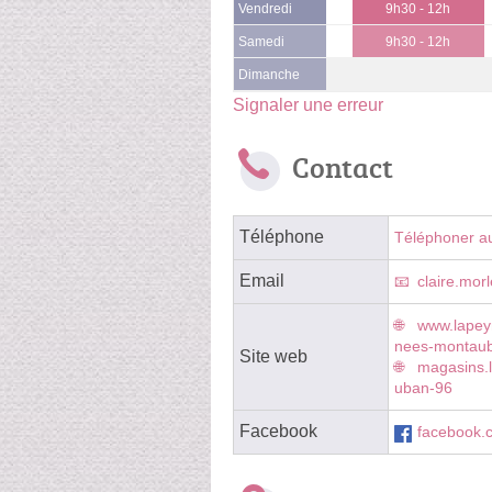
Vendredi
9h30 - 12h
Samedi
9h30 - 12h
Dimanche
Signaler une erreur
Contact
Téléphone
Téléphoner a
Email
claire.mor
www.lapeyr
nees-montau
Site web
magasins.l
uban-96
Facebook
facebook.