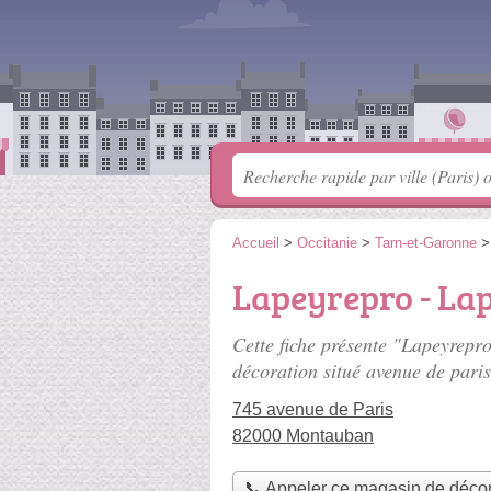
Accueil
>
Occitanie
>
Tarn-et-Garonne
Lapeyrepro - La
Cette fiche présente "Lapeyrepr
décoration situé
avenue de paris
745 avenue de Paris
82000 Montauban
📞 Appeler ce magasin de décor