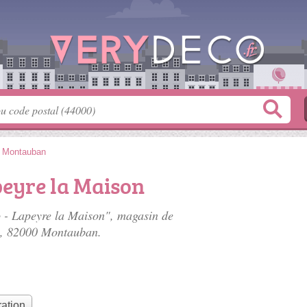
>
Montauban
peyre la Maison
o - Lapeyre la Maison", magasin de
, 82000 Montauban.
ation