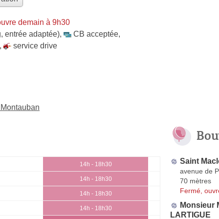
ouvre demain à 9h30
, entrée adaptée)
,
CB acceptée
,
,
service drive
à Montauban
Bou
Saint Mac
14h - 18h30
avenue de P
14h - 18h30
70 mètres
Fermé, ouvr
14h - 18h30
Monsieur
14h - 18h30
LARTIGUE