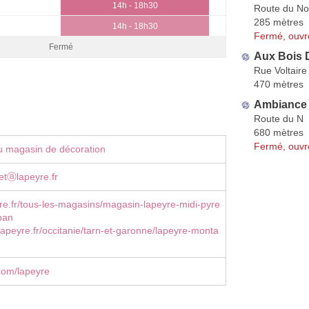
14h - 18h30
Route du N
285 mètres
14h - 18h30
Fermé, ouvr
Fermé
Aux Bois 
Rue Voltaire
470 mètres
Ambiance 
Route du N
680 mètres
Fermé, ouvr
u magasin de décoration
letⓐlapeyre.fr
e.fr/tous-les-magasins/magasin-lapeyre-midi-pyre
ban
apeyre.fr/occitanie/tarn-et-garonne/lapeyre-monta
com/lapeyre