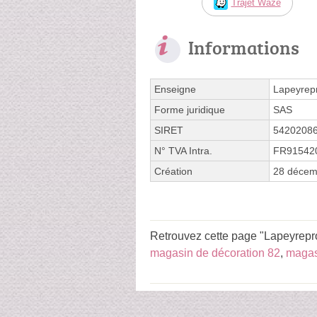
Trajet Waze
Informations
Enseigne
Lapeyrepr
Forme juridique
SAS
SIRET
5420208
N° TVA Intra.
FR91542
Création
28 décem
Retrouvez cette page "Lapeyrepro
magasin de décoration 82
,
magas