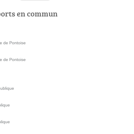
ports en commun
e de Pontoise
e de Pontoise
publique
blique
blique