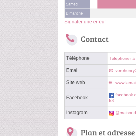
Samedi
Dimanche
Signaler une erreur
Contact
Téléphone
Téléphoner à 
Email
verohenry
Site web
www.lamai
facebook.
Facebook
53
Instagram
@maisond
Plan et adresse