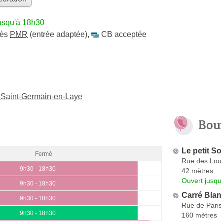
usqu'à 18h30
cès
PMR
(entrée adaptée)
,
CB acceptée
 Saint-Germain-en-Laye
Bou
Le petit S
Fermé
Rue des Lou
9h30 - 18h30
42 mètres
Ouvert jusqu
9h30 - 18h30
Carré Bla
9h30 - 18h30
Rue de Pari
9h30 - 18h30
160 mètres