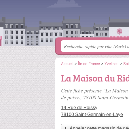
Accueil
>
Île-de-France
>
Yvelines
>
Sai
La Maison du Ri
Cette fiche présente "La Maison
de poissy
, 78100 Saint-Germain
14 Rue de Poissy
78100 Saint-Germain-en-Laye
📞 Appeler cette magasin de dé