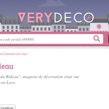
nt-Germain-en-Laye
deau
 du Rideau", magasin de décoration situé
rue
-en-Laye.
coration