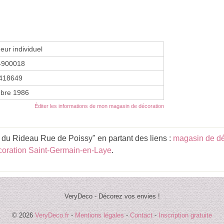
eur individuel
4900018
418649
bre 1986
Éditer les informations de mon magasin de décoration
du Rideau Rue de Poissy" en partant des liens :
magasin de dé
oration Saint-Germain-en-Laye
.
VeryDeco - Décorez vos envies !
© 2026
VeryDeco.fr
-
Mentions légales
-
Contact
-
Inscription gratuite