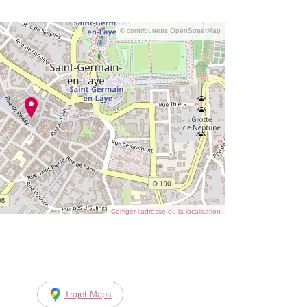
© contributeurs OpenStreetMap
Corriger l’adresse ou la localisation
Trajet Maps