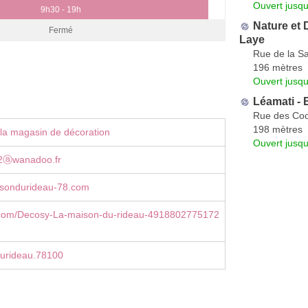
Ouvert jusqu
9h30 - 19h
Nature et 
Fermé
Laye
Rue de la Sa
196 mètres
Ouvert jusqu
Léamati - 
Rue des Co
198 mètres
la magasin de décoration
Ouvert jusqu
2ⓐwanadoo.fr
sondurideau-78.com
com/Decosy-La-maison-du-rideau-4918802775172
urideau.78100