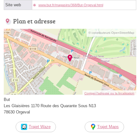
Site web
www.but.fr/magasins/368/But-Orgeval.html
Plan et adresse
© contributeurs OpenStreetMap
Corriger l’adresse ou la localisation
But
Les Glaisières 1170 Route des Quarante Sous N13
78630 Orgeval
Trajet Waze
Trajet Maps