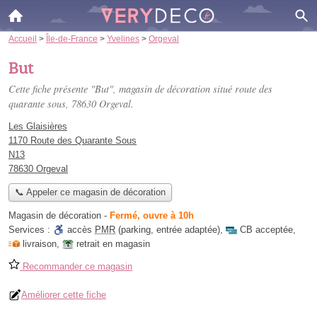
Accueil
>
Île-de-France
>
Yvelines
>
Orgeval
But
Cette fiche présente "But", magasin de décoration situé
route des
quarante sous
, 78630 Orgeval.
Les Glaisières
1170 Route des Quarante Sous
N13
78630 Orgeval
📞 Appeler ce magasin de décoration
Magasin de décoration
-
Fermé, ouvre à 10h
Services :
accès
PMR
(parking, entrée adaptée)
,
CB acceptée
,
livraison
,
retrait en magasin
Recommander ce magasin
Améliorer cette fiche