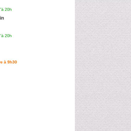
'à 20h
in
'à 20h
e à 9h30