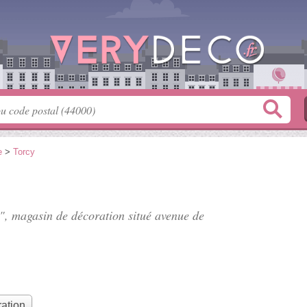
e
>
Torcy
", magasin de décoration situé
avenue de
ation