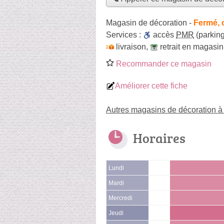
Magasin de décoration
-
Fermé, 
Services :
accès
PMR
(parking
livraison
,
retrait en magasin
Recommander ce magasin
Améliorer cette fiche
Autres magasins de décoration à
Horaires
Lundi
Mardi
Mercredi
Jeudi