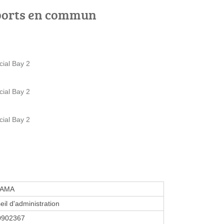
ports en commun
ial Bay 2
ial Bay 2
ial Bay 2
AMA
eil d'administration
0902367