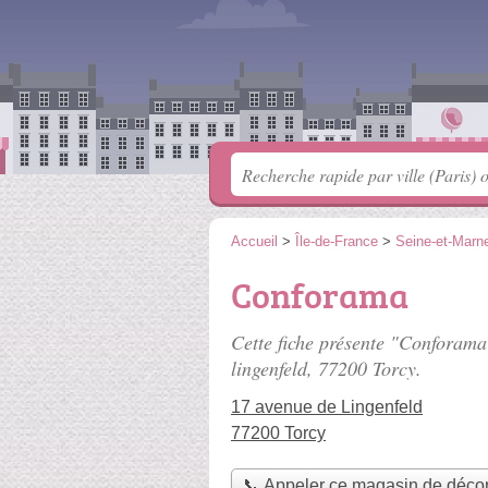
Accueil
>
Île-de-France
>
Seine-et-Marn
Conforama
Cette fiche présente "Conforama
lingenfeld
, 77200 Torcy.
17 avenue de Lingenfeld
77200 Torcy
📞 Appeler ce magasin de décor