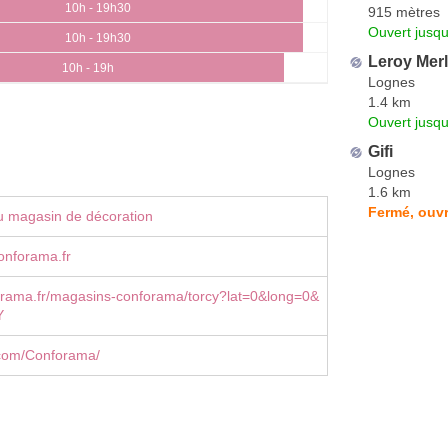
10h - 19h30
915 mètres
Ouvert jusqu
10h - 19h30
Leroy Merl
10h - 19h
Lognes
1.4 km
Ouvert jusqu
Gifi
Lognes
1.6 km
Fermé, ouvr
u magasin de décoration
onforama.fr
rama.fr/magasins-conforama/torcy?lat=0&long=0&
Y
com/Conforama/