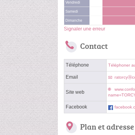
Vendredi
Samedi
Dimanche
Signaler une erreur
Contact
Téléphone
Téléphoner a
Email
ratorcyⓐc
www.confo
Site web
name=TORC
Facebook
facebook.
Plan et adresse