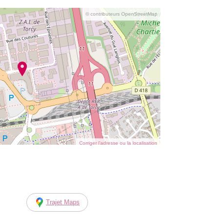
© contributeurs OpenStreetMap
Corriger l’adresse ou la localisation
Trajet Maps