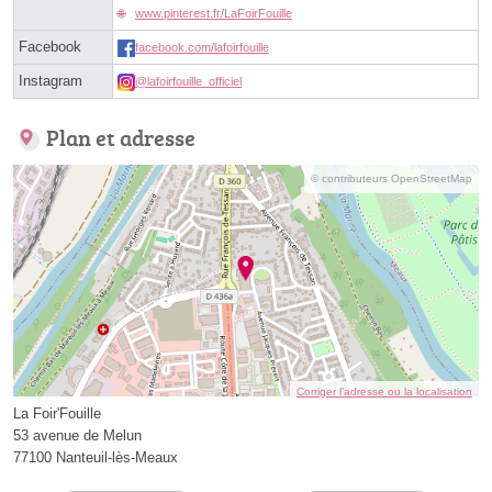
www.pinterest.fr/LaFoirFouille
Facebook
facebook.com/lafoirfouille
Instagram
@lafoirfouille_officiel
Plan et adresse
© contributeurs OpenStreetMap
Corriger l’adresse ou la localisation
La Foir'Fouille
53 avenue de Melun
77100 Nanteuil-lès-Meaux