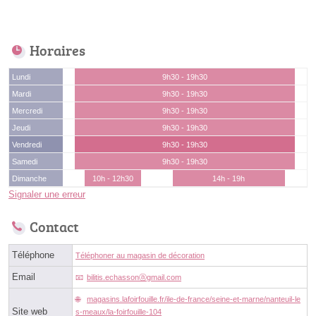
Horaires
Lundi
9h30 - 19h30
Mardi
9h30 - 19h30
Mercredi
9h30 - 19h30
Jeudi
9h30 - 19h30
Vendredi
9h30 - 19h30
Samedi
9h30 - 19h30
Dimanche
10h - 12h30
14h - 19h
Signaler une erreur
Contact
Téléphone
Téléphoner au magasin de décoration
Email
bilitis.echassonⓐgmail.com
magasins.lafoirfouille.fr/ile-de-france/seine-et-marne/nanteuil-le
Site web
s-meaux/la-foirfouille-104