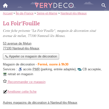
Accueil
>
Île-de-France
>
Seine-et-Marne
>
Nanteuil-lès-Meaux
La Foir'Fouille
Cette fiche présente "La Foir'Fouille", magasin de décoration situé
avenue de melun
, 77100 Nanteuil-lès-Meaux.
53 avenue de Melun
77100 Nanteuil-lès-Meaux
📞 Appeler ce magasin de décoration
Magasin de décoration
-
Fermé, ouvre à 9h30
Services :
accès
PMR
(parking, entrée adaptée)
,
CB acceptée
,
retrait en magasin
Recommander ce magasin
Améliorer cette fiche
Autres magasins de décoration à Nanteuil-lès-Meaux