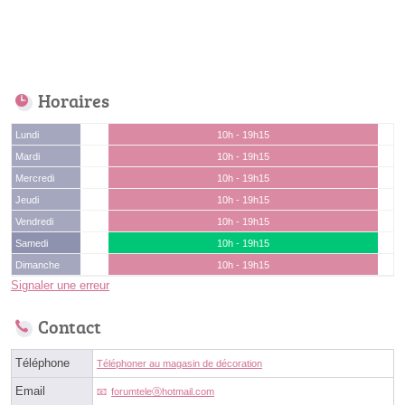
Horaires
Lundi
10h - 19h15
Mardi
10h - 19h15
Mercredi
10h - 19h15
Jeudi
10h - 19h15
Vendredi
10h - 19h15
Samedi
10h - 19h15
Dimanche
10h - 19h15
Signaler une erreur
Contact
Téléphone
Téléphoner au magasin de décoration
Email
forumteleⓐhotmail.com