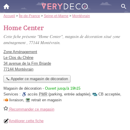
Accueil
>
Île-de-France
>
Seine-et-Marne
>
Montévrain
Home Center
Cette fiche présente "Home Center", magasin de décoration situé
zone
aménagement
, 77144 Montévrain.
Zone Aménagement
Le Clos du Chêne
34 avenue de la Frm Briarde
77144 Montévrain
📞 Appeler ce magasin de décoration
Magasin de décoration
-
Ouvert jusqu'à 19h15
Services :
accès
PMR
(parking, entrée adaptée)
,
CB acceptée
,
livraison
,
retrait en magasin
Recommander ce magasin
Améliorer cette fiche