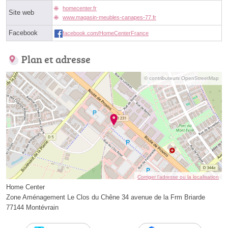
homecenter.fr
Site web
www.magasin-meubles-canapes-77.fr
Facebook
facebook.com/HomeCenterFrance
Plan et adresse
© contributeurs OpenStreetMap
Corriger l’adresse ou la localisation
Home Center
Zone Aménagement Le Clos du Chêne 34 avenue de la Frm Briarde
77144 Montévrain