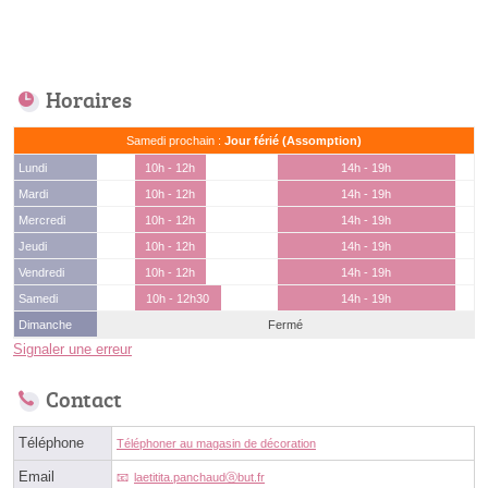
Horaires
Samedi prochain :
Jour férié (Assomption)
Lundi
10h - 12h
14h - 19h
Mardi
10h - 12h
14h - 19h
Mercredi
10h - 12h
14h - 19h
Jeudi
10h - 12h
14h - 19h
Vendredi
10h - 12h
14h - 19h
Samedi
10h - 12h30
14h - 19h
Dimanche
Fermé
Signaler une erreur
Contact
Téléphone
Téléphoner au magasin de décoration
Email
laetitita.panchaudⓐbut.fr