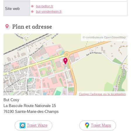
but-belfort.fr
Site web
but-vendenheim.fr
Plan et adresse
© contributeurs OpenStreetMap
Corriger l’adresse ou la localisation
But Cosy
La Bascule Route Nationale 15
76190 Sainte-Marie-des-Champs
Trajet Waze
Trajet Maps