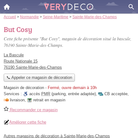
Accueil
>
Normandie
>
Seine-Maritime
>
Sainte-Marie-des-Champs
But Cosy
Cette fiche présente "But Cosy", magasin de décoration situé
la bascule
,
76190 Sainte-Marie-des-Champs.
La Bascule
Route Nationale 15
76190 Sainte-Marie-des-Champs
📞 Appeler ce magasin de décoration
Magasin de décoration
-
Fermé, ouvre demain à 10h
Services :
accès
PMR
(parking, entrée adaptée)
,
CB acceptée
,
livraison
,
retrait en magasin
Recommander ce magasin
Améliorer cette fiche
Autres magasins de décoration à Sainte-Marie-des-Champs