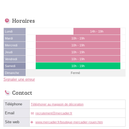
Horaires
Lundi
14h - 19h
Mardi
10h - 19h
Mercredi
10h - 19h
Jeudi
10h - 19h
Vendredi
10h - 19h
Samedi
10h - 19h
Dimanche
Fermé
Signaler une erreur
Contact
Téléphone
Téléphoner au magasin de décoration
Email
recrutementⓐmercadier.fr
Site web
www.mercadier.fr/boutique-mercadier-rouen.htm