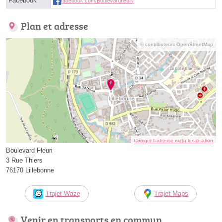
Facebook
facebook.com/Boulevardfleuri/
Plan et adresse
© contributeurs OpenStreetMap
Corriger l’adresse ou la localisation
Boulevard Fleuri
3 Rue Thiers
76170 Lillebonne
Trajet Waze
Trajet Maps
Venir en transports en commun