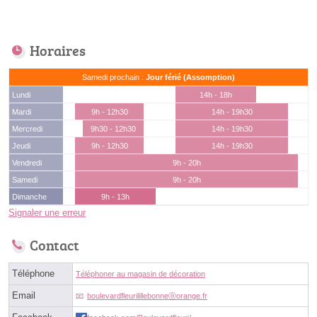
Horaires
Samedi prochain :
Jour férié (Assomption)
Lundi
14h - 18h
Mardi
9h - 12h30
14h - 19h30
Mercredi
9h30 - 12h30
14h - 19h30
Jeudi
9h - 12h30
14h - 19h30
Vendredi
9h - 20h
Samedi
9h - 20h
Dimanche
9h - 13h
Signaler une erreur
Contact
Téléphone
Téléphoner au magasin de décoration
Email
boulevardfleurilillebonneⓐorange.fr