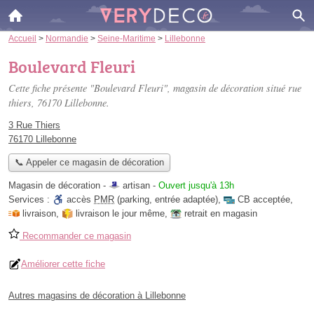
Accueil
>
Normandie
>
Seine-Maritime
>
Lillebonne
Boulevard Fleuri
Cette fiche présente "Boulevard Fleuri", magasin de décoration situé
rue
thiers
, 76170 Lillebonne.
3 Rue Thiers
76170 Lillebonne
📞 Appeler ce magasin de décoration
Magasin de décoration -
artisan
-
Ouvert jusqu'à 13h
Services :
accès
PMR
(parking, entrée adaptée)
,
CB acceptée
,
livraison
,
livraison le jour même
,
retrait en magasin
Recommander ce magasin
Améliorer cette fiche
Autres magasins de décoration à Lillebonne