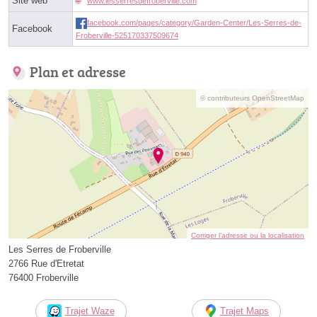
Site web
www.lesserresdefroberville.com
facebook.com/pages/category/Garden-Center/Les-Serres-de-
Facebook
Froberville-525170337509674
Plan et adresse
© contributeurs OpenStreetMap
Corriger l’adresse ou la localisation
Les Serres de Froberville
2766 Rue d'Etretat
76400 Froberville
Trajet Waze
Trajet Maps