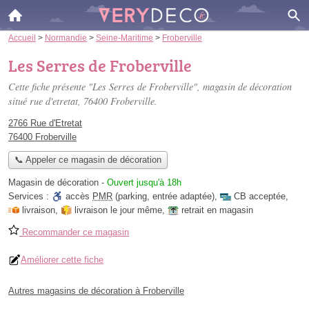
Accueil
>
Normandie
>
Seine-Maritime
>
Froberville
Les Serres de Froberville
Cette fiche présente "Les Serres de Froberville", magasin de décoration
situé
rue d'etretat
, 76400 Froberville.
2766 Rue d'Etretat
76400 Froberville
📞 Appeler ce magasin de décoration
Magasin de décoration
-
Ouvert jusqu'à 18h
Services :
accès
PMR
(parking, entrée adaptée)
,
CB acceptée
,
livraison
,
livraison le jour même
,
retrait en magasin
Recommander ce magasin
Améliorer cette fiche
Autres magasins de décoration à Froberville