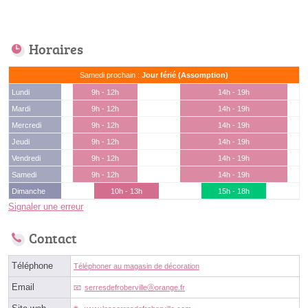
Horaires
Samedi prochain :
Jour férié (Assomption)
Lundi
9h - 12h
14h - 19h
Mardi
9h - 12h
14h - 19h
Mercredi
9h - 12h
14h - 19h
Jeudi
9h - 12h
14h - 19h
Vendredi
9h - 12h
14h - 19h
Samedi
9h - 12h
14h - 19h
Dimanche
10h - 13h
15h - 18h
Signaler une erreur
Contact
Téléphone
Téléphoner au magasin de décoration
Email
serresdefrobervilleⓐorange.fr