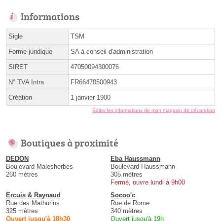
Informations
Sigle
TSM
Forme juridique
SA à conseil d'administration
SIRET
47050094300076
N° TVA Intra.
FR66470500943
Création
1 janvier 1900
Éditer les informations de mon magasin de décoration
Boutiques à proximité
DEDON
Eba Haussmann
Boulevard Malesherbes
Boulevard Haussmann
260 mètres
305 mètres
Fermé, ouvre lundi à 9h00
Ercuis & Raynaud
Socoo'c
Rue des Mathurins
Rue de Rome
325 mètres
340 mètres
Ouvert jusqu'à 18h30
Ouvert jusqu'à 19h