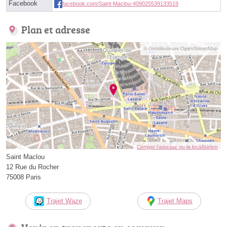
Facebook
facebook.com/Saint-Maclou-409025539133519
Plan et adresse
© contributeurs OpenStreetMap
Corriger l’adresse ou la localisation
Saint Maclou
12 Rue du Rocher
75008 Paris
Trajet Waze
Trajet Maps