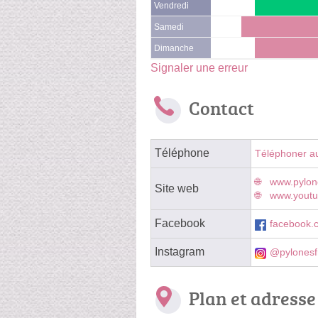
Vendredi
Samedi
Dimanche
Signaler une erreur
Contact
Téléphone
Téléphoner a
www.pylon
Site web
www.youtu
Facebook
facebook.
Instagram
@pylonesf
Plan et adresse