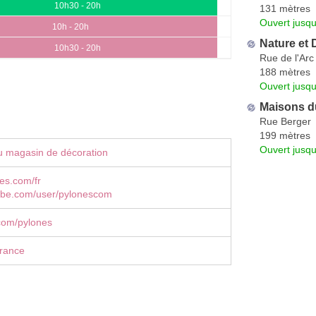
10h30 - 20h
131 mètres
Ouvert jusq
10h - 20h
Nature et
10h30 - 20h
Rue de l'Arc
188 mètres
Ouvert jusq
Maisons 
Rue Berger
199 mètres
Ouvert jusq
u magasin de décoration
es.com/fr
be.com/user/pylonescom
com/pylones
rance