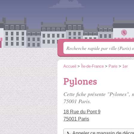
Accueil
>
Île-de-France
>
Paris
>
1er
Pylones
Cette fiche présente "Pylones",
75001 Paris.
18 Rue du Pont 9
75001 Paris
📞 Appeler ce magasin de décor