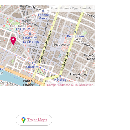
© contributeurs OpenStreetMap
Corriger l’adresse ou la localisation
Trajet Maps