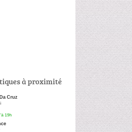
tiques à proximité
 Da Cruz
i
'à 19h
nce
r