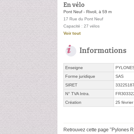
En vélo
Pont Neuf - Rivoli, à 59 m
17 Rue du Pont Neuf
Capacité : 27 vélos
Voir tout
Informations
Enseigne
PYLONE
Forme juridique
SAS
SIRET
3322518
N° TVA Intra.
FR30332
Création
25 févrie
Retrouvez cette page "Pylones Ru