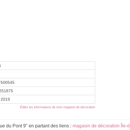
S
7500545
251875
r 2019
Éditer les informations de mon magasin de décoration
e du Pont 9" en partant des liens :
magasin de décoration Île-