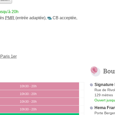
usqu'à 20h
cès
PMR
(entrée adaptée)
,
CB acceptée
,
Paris 1er
Bou
Signature
10h30 - 20h
Rue de Rivol
10h30 - 20h
129 mètres
Ouvert jusqu
10h30 - 20h
Hema Fra
10h30 - 20h
Porte Berge