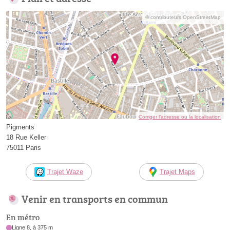
© contributeurs OpenStreetMap
Corriger l’adresse ou la localisation
Pigments
18 Rue Keller
75011 Paris
Trajet Waze
Trajet Maps
Venir en transports en commun
En métro
Ligne 8, à 375 m