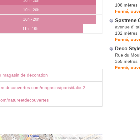
10h - 20h
108 mètres
10h - 20h
Fermé, ouvr
10h - 20h
Søstrene 
avenue d'Ital
11h - 19h
132 mètres
Fermé, ouvr
Deco Styl
Rue du Moul
355 mètres
Fermé, ouvr
u magasin de décoration
etdecouvertes.com/magasins/paris/italie-2
com/natureetdecouvertes
© contributeurs OpenStreetMap