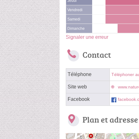
Jeudi
Vendredi
Samedi
Dimanche
Signaler une erreur
Contact
Téléphone
Téléphoner a
Site web
www.nature
Facebook
facebook.
Plan et adresse