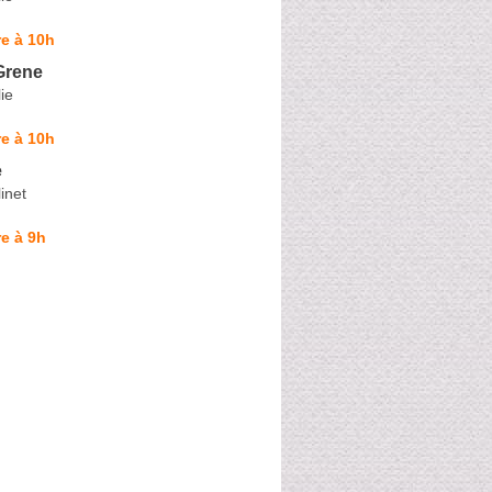
e à 10h
Grene
ie
e à 10h
e
inet
e à 9h