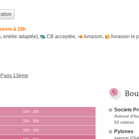
ation
ouvre à 10h
, entrée adaptée)
,
CB acceptée
,
livraison
,
livraison le
 Paris 13ème
Bou
Societe P
10h - 20h
Avenue d'Ita
10h - 20h
93 mètres
10h - 20h
Pylones
avenue d'Ital