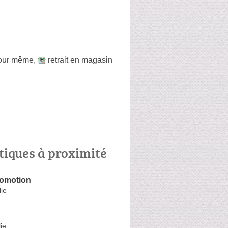
 jour même
,
retrait en magasin
tiques à proximité
romotion
lie
ie