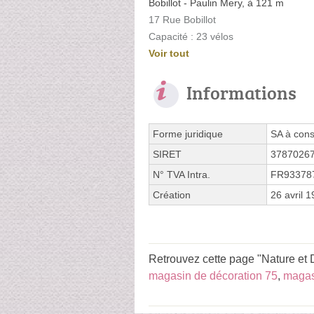
Bobillot - Paulin Mery, à 121 m
17 Rue Bobillot
Capacité : 23 vélos
Voir tout
Informations
Forme juridique
SA à cons
SIRET
3787026
N° TVA Intra.
FR93378
Création
26 avril 
Retrouvez cette page "Nature et D
magasin de décoration 75
,
magas