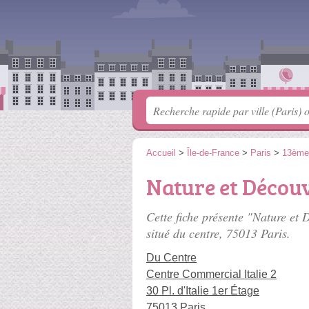
Accueil
>
Île-de-France
>
Paris
>
13ème
Nature et Découve
Cette fiche présente "Nature et 
situé
du centre
, 75013 Paris.
Du Centre
Centre Commercial Italie 2
30 Pl. d'Italie 1er Étage
75013 Paris