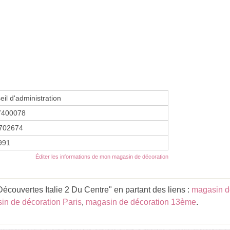
eil d'administration
7400078
702674
1991
Éditer les informations de mon magasin de décoration
écouvertes Italie 2 Du Centre" en partant des liens :
magasin de
in de décoration Paris
,
magasin de décoration 13ème
.