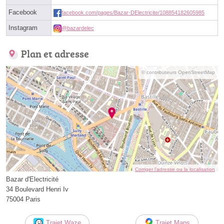
Facebook
facebook.com/pages/Bazar-DElectricite/108854182605985
Instagram
@bazardelec
Plan et adresse
© contributeurs OpenStreetMap
Corriger l’adresse ou la localisation
Bazar d'Electricité
34 Boulevard Henri Iv
75004 Paris
Trajet Waze
Trajet Maps