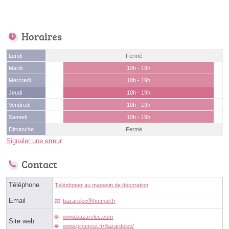
Horaires
Lundi
Fermé
Mardi
10h - 19h
Mercredi
10h - 19h
Jeudi
10h - 19h
Vendredi
10h - 19h
Samedi
10h - 19h
Dimanche
Fermé
Signaler une erreur
Contact
Téléphone
Téléphoner au magasin de décoration
Email
bazarelecⓐhotmail.fr
www.bazarelec.com
Site web
www.pinterest.fr/Bazardelec/