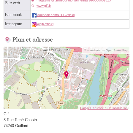
magasins.gifi.fr/decoration/annemasse/0000001523
Site web
www.gifi.fr
Facebook
facebook.com/GiFi.Officiel
Instagram
@gifi.officiel
Plan et adresse
© contributeurs OpenStreetMap
Corriger l’adresse ou la localisation
Gifi
3 Rue René Cassin
74240 Gaillard