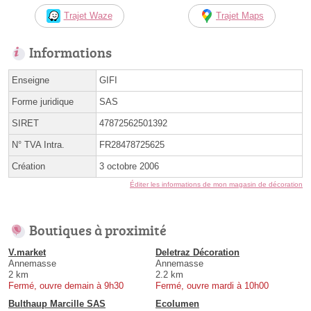
Trajet Waze
Trajet Maps
Informations
Enseigne
GIFI
Forme juridique
SAS
SIRET
47872562501392
N° TVA Intra.
FR28478725625
Création
3 octobre 2006
Éditer les informations de mon magasin de décoration
Boutiques à proximité
V.market
Deletraz Décoration
Annemasse
Annemasse
2 km
2.2 km
Fermé, ouvre demain à 9h30
Fermé, ouvre mardi à 10h00
Bulthaup Marcille SAS
Ecolumen