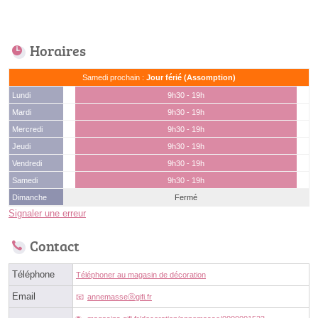
Horaires
Samedi prochain :
Jour férié (Assomption)
Lundi
9h30 - 19h
Mardi
9h30 - 19h
Mercredi
9h30 - 19h
Jeudi
9h30 - 19h
Vendredi
9h30 - 19h
Samedi
9h30 - 19h
Dimanche
Fermé
Signaler une erreur
Contact
Téléphone
Téléphoner au magasin de décoration
Email
annemasseⓐgifi.fr