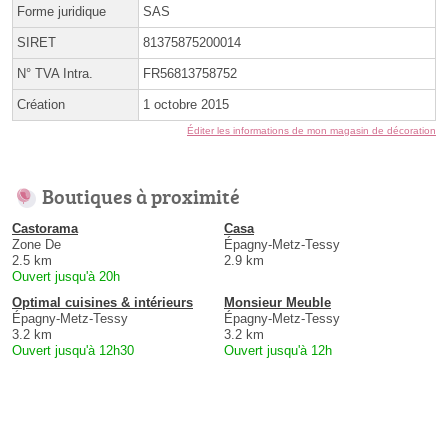
Forme juridique
SAS
SIRET
81375875200014
N° TVA Intra.
FR56813758752
Création
1 octobre 2015
Éditer les informations de mon magasin de décoration
Boutiques à proximité
Castorama
Casa
Zone De
Épagny-Metz-Tessy
2.5 km
2.9 km
Ouvert jusqu'à 20h
Optimal cuisines & intérieurs
Monsieur Meuble
Épagny-Metz-Tessy
Épagny-Metz-Tessy
3.2 km
3.2 km
Ouvert jusqu'à 12h30
Ouvert jusqu'à 12h