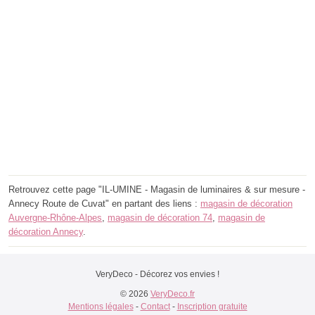
Retrouvez cette page "IL-UMINE - Magasin de luminaires & sur mesure -
Annecy Route de Cuvat" en partant des liens :
magasin de décoration
Auvergne-Rhône-Alpes
,
magasin de décoration 74
,
magasin de
décoration Annecy
.
VeryDeco - Décorez vos envies !
© 2026
VeryDeco.fr
Mentions légales
-
Contact
-
Inscription gratuite