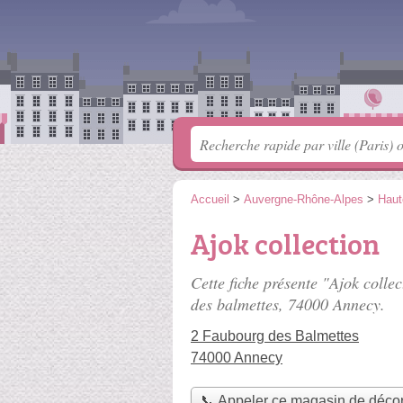
Accueil
>
Auvergne-Rhône-Alpes
>
Haut
Ajok collection
Cette fiche présente "Ajok colle
des balmettes
, 74000 Annecy.
2 Faubourg des Balmettes
74000 Annecy
📞 Appeler ce magasin de décor