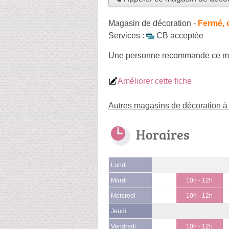
Magasin de décoration
-
Fermé, 
Services :
CB acceptée
Une personne
recommande
ce m
Améliorer cette fiche
Autres magasins de décoration 
Horaires
Lundi
Mardi
10h - 12h
Mercredi
10h - 12h
Jeudi
Vendredi
10h - 12h