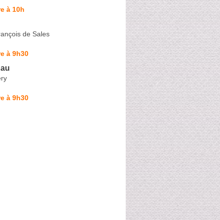
e à 10h
rançois de Sales
e à 9h30
Eau
éry
e à 9h30