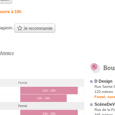
ouvre à 10h
agasin.
Je recommande
à Annecy
Bou
D Design
Fermé
Rue Sainte-C
14h - 19h
120 mètres
Fermé, ouvr
14h - 18h
ScèneDeV
Fermé
Rue de la P
14h - 19h
345 mètres