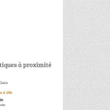
tiques à proximité
laire
e à 10h
ie
oste