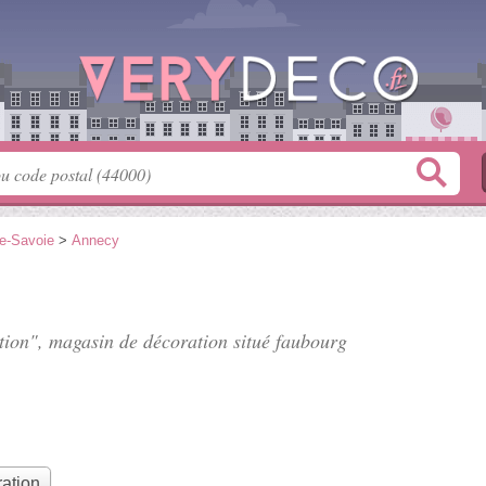
e-Savoie
>
Annecy
ction", magasin de décoration situé
faubourg
ation