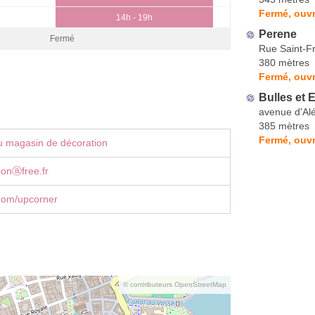
Fermé, ouvr
14h - 19h
Perene
Fermé
Rue Saint-F
380 mètres
Fermé, ouvr
Bulles et 
avenue d'Al
385 mètres
Fermé, ouvr
u magasin de décoration
tionⓐfree.fr
com/upcorner
© contributeurs OpenStreetMap