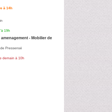
e à 14h
in
'à 19h
l amenagement - Mobilier de
 de Pressensé
e demain à 10h