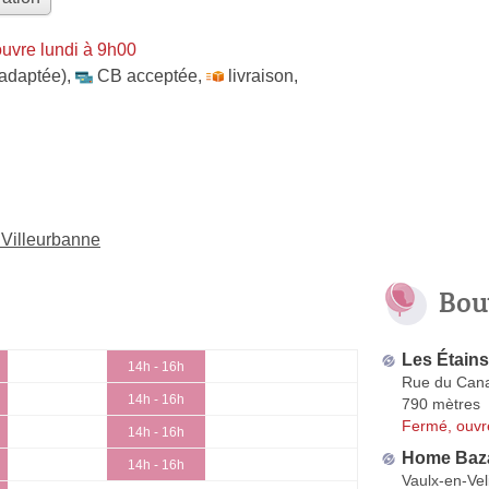
uvre lundi à 9h00
 adaptée)
,
CB acceptée
,
livraison
,
 Villeurbanne
Bou
Les Étain
14h - 16h
Rue du Cana
14h - 16h
790 mètres
Fermé, ouvr
14h - 16h
Home Baz
14h - 16h
Vaulx-en-Vel