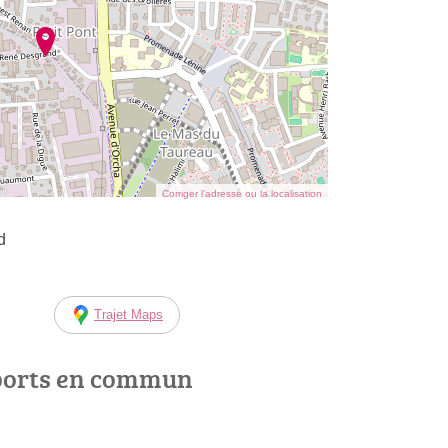
Corriger l’adresse ou la localisation
d
Trajet Maps
ports en commun