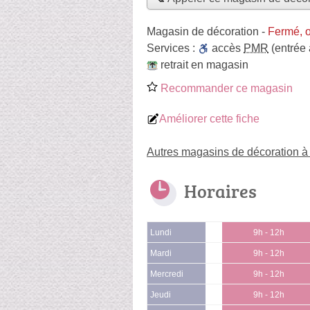
Magasin de décoration
-
Fermé, o
Services :
accès
PMR
(entrée
retrait en magasin
Recommander ce magasin
Améliorer cette fiche
Autres magasins de décoration à
Horaires
Lundi
9h - 12h
Mardi
9h - 12h
Mercredi
9h - 12h
Jeudi
9h - 12h