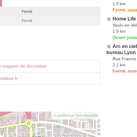
1.3 km
Fermé, ouvr
Fermé
Home Life
Fermé
Vaulx-en-Vel
1.9 km
Ouvert jusqu
Arc en cie
bureau Lyon
Rue Francis
2.1 km
u magasin de décoration
Fermé, ouvr
albois.fr
© contributeurs OpenStreetMap