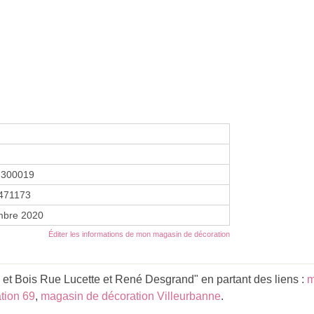
7300019
471173
mbre 2020
Éditer les informations de mon magasin de décoration
et Bois Rue Lucette et René Desgrand" en partant des liens :
m
tion 69
,
magasin de décoration Villeurbanne
.