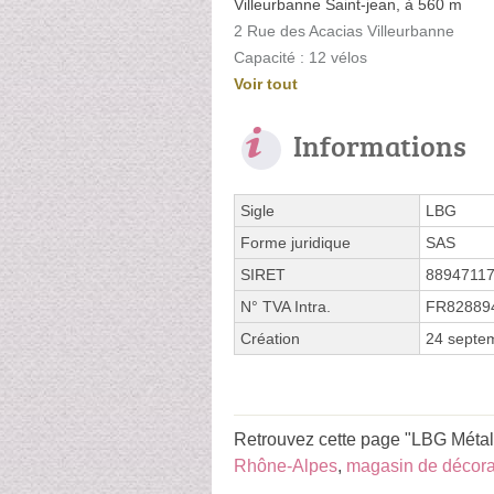
Villeurbanne Saint-jean, à 560 m
2 Rue des Acacias Villeurbanne
Capacité : 12 vélos
Voir tout
Informations
Sigle
LBG
Forme juridique
SAS
SIRET
8894711
N° TVA Intra.
FR82889
Création
24 septe
Retrouvez cette page "LBG Métal 
Rhône-Alpes
,
magasin de décora