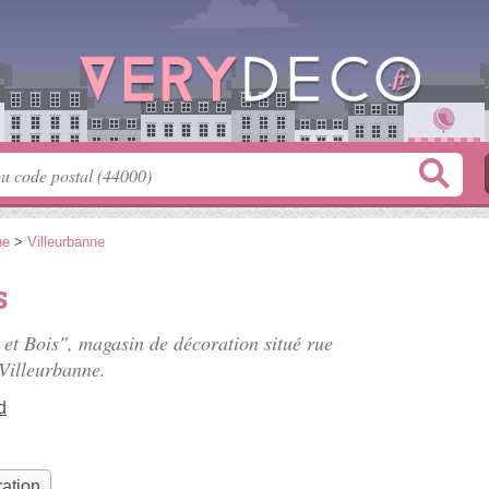
ne
>
Villeurbanne
s
 et Bois", magasin de décoration situé
rue
Villeurbanne.
d
ation