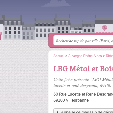
Accueil
>
Auvergne-Rhône-Alpes
>
Rhô
LBG Métal et Boi
Cette fiche présente "LBG Métal
lucette et rené desgrand
, 69100 
60 Rue Lucette et René Desgran
69100 Villeurbanne
📞 Appeler ce magasin de décor