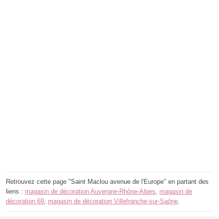
Retrouvez cette page "Saint Maclou avenue de l'Europe" en partant des
liens :
magasin de décoration Auvergne-Rhône-Alpes
,
magasin de
décoration 69
,
magasin de décoration Villefranche-sur-Saône
.