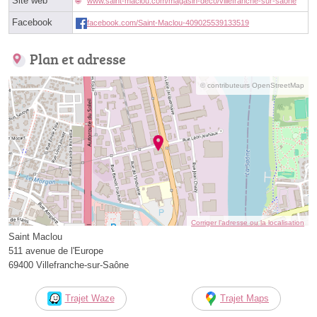
Site web
www.saint-maclou.com/magasin-deco/villefranche-sur-saone
Facebook
facebook.com/Saint-Maclou-409025539133519
Plan et adresse
© contributeurs OpenStreetMap
Corriger l’adresse ou la localisation
Saint Maclou
511 avenue de l'Europe
69400 Villefranche-sur-Saône
Trajet Waze
Trajet Maps