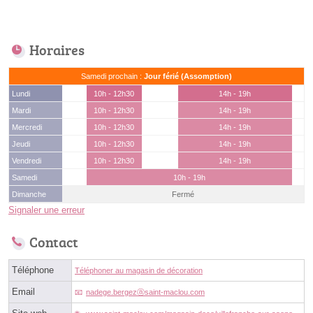
Horaires
Samedi prochain :
Jour férié (Assomption)
Lundi
10h - 12h30
14h - 19h
Mardi
10h - 12h30
14h - 19h
Mercredi
10h - 12h30
14h - 19h
Jeudi
10h - 12h30
14h - 19h
Vendredi
10h - 12h30
14h - 19h
Samedi
10h - 19h
Dimanche
Fermé
Signaler une erreur
Contact
Téléphone
Téléphoner au magasin de décoration
Email
nadege.bergezⓐsaint-maclou.com