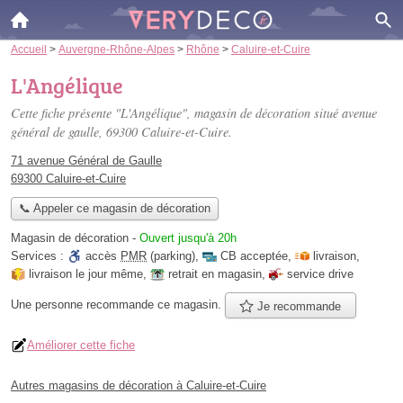
Accueil
>
Auvergne-Rhône-Alpes
>
Rhône
>
Caluire-et-Cuire
L'Angélique
Cette fiche présente "L'Angélique", magasin de décoration situé
avenue
général de gaulle
, 69300 Caluire-et-Cuire.
71 avenue Général de Gaulle
69300 Caluire-et-Cuire
📞 Appeler ce magasin de décoration
Magasin de décoration
-
Ouvert jusqu'à 20h
Services :
accès
PMR
(parking)
,
CB acceptée
,
livraison
,
livraison le jour même
,
retrait en magasin
,
service drive
Une personne
recommande
ce magasin.
Je recommande
Améliorer cette fiche
Autres magasins de décoration à Caluire-et-Cuire