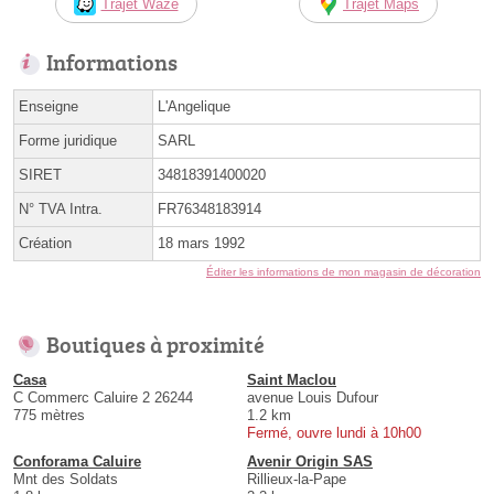
Trajet Waze
Trajet Maps
Informations
Enseigne
L'Angelique
Forme juridique
SARL
SIRET
34818391400020
N° TVA Intra.
FR76348183914
Création
18 mars 1992
Éditer les informations de mon magasin de décoration
Boutiques à proximité
Casa
Saint Maclou
C Commerc Caluire 2 26244
avenue Louis Dufour
775 mètres
1.2 km
Fermé, ouvre lundi à 10h00
Conforama Caluire
Avenir Origin SAS
Mnt des Soldats
Rillieux-la-Pape