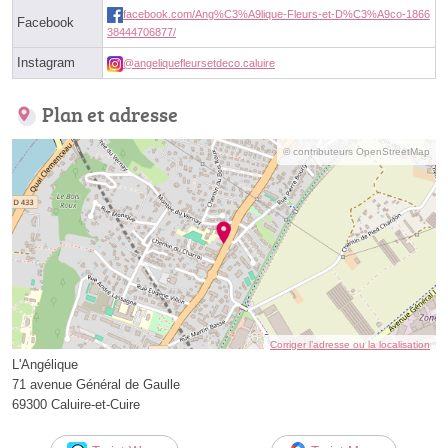
facebook.com/Ang%C3%A9lique-Fleurs-et-D%C3%A9co-1866
Facebook
38444706877/
Instagram
@angeliquefleursetdeco.caluire
Plan et adresse
© contributeurs OpenStreetMap
Corriger l’adresse ou la localisation
L'Angélique
71 avenue Général de Gaulle
69300 Caluire-et-Cuire