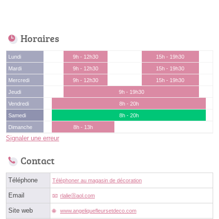
Horaires
Lundi
9h - 12h30
15h - 19h30
Mardi
9h - 12h30
15h - 19h30
Mercredi
9h - 12h30
15h - 19h30
Jeudi
9h - 19h30
Vendredi
8h - 20h
Samedi
8h - 20h
Dimanche
8h - 13h
Signaler une erreur
Contact
Téléphone
Téléphoner au magasin de décoration
Email
rlalieⓐaol.com
Site web
www.angeliquefleursetdeco.com