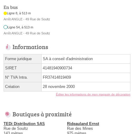
En bus
Ligne 8, à 513 m
Arrêt ANGLE - 49 Rue de Soultz
Ligne 54, à 513 m
Arrêt ANGLE - 49 Rue de Soultz
Informations
Forme juridique
SA à conseil d'administration
SIRET
41481940900734
N° TVA Intra.
FR37414819409
Création
28 novembre 2000
Éditer les informations de mon magasin de décoration
Boutiques à proximité
TEDi Distribution SAS
Rideauland Ernst
Rue de Soultz
Rue des Mines
143 mètres
975 mètres