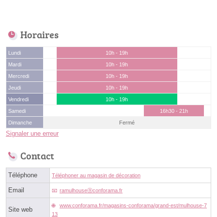
Horaires
Lundi
10h - 19h
Mardi
10h - 19h
Mercredi
10h - 19h
Jeudi
10h - 19h
Vendredi
10h - 19h
Samedi
16h30 - 21h
Dimanche
Fermé
Signaler une erreur
Contact
Téléphone
Téléphoner au magasin de décoration
Email
ramulhouseⓐconforama.fr
www.conforama.fr/magasins-conforama/grand-est/mulhouse-7
Site web
13