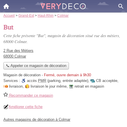
Accueil
>
Grand-Est
>
Haut-Rhin
>
Colmar
But
Cette fiche présente "But", magasin de décoration situé
rue des métiers
,
68000 Colmar.
2 Rue des Métiers
68000 Colmar
📞 Appeler ce magasin de décoration
Magasin de décoration
-
Fermé, ouvre demain à 9h30
Services :
accès
PMR
(parking, entrée adaptée)
,
CB acceptée
,
livraison
,
livraison le jour même
,
retrait en magasin
Recommander ce magasin
Améliorer cette fiche
Autres magasins de décoration à Colmar