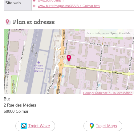
www.but-colmar.fr
Site web
www.but.fr/magasins/358/But-Colmar.html
Plan et adresse
© contributeurs OpenStreetMap
Corriger l’adresse ou la localisation
But
2 Rue des Métiers
68000 Colmar
Trajet Waze
Trajet Maps