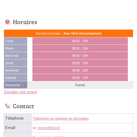
Horaires
Samedi prochain :
Jour férié (Assomption)
Lundi
9h30 - 19h
Mardi
9h30 - 19h
Mercredi
9h30 - 19h
Jeudi
9h30 - 19h
Vendredi
9h30 - 19h
Samedi
9h30 - 19h
Dimanche
Fermé
Signaler une erreur
Contact
Téléphone
Téléphoner au magasin de décoration
Email
mcherifiⓐbut.fr