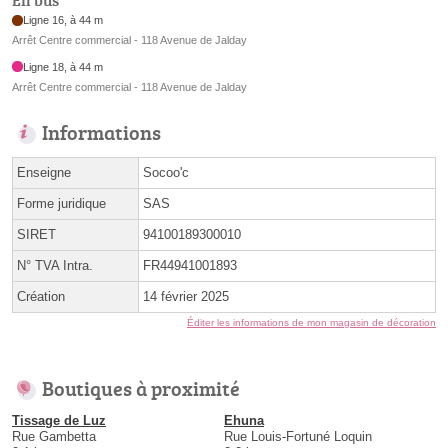
En bus
Ligne 16, à 44 m
Arrêt Centre commercial - 118 Avenue de Jalday
Ligne 18, à 44 m
Arrêt Centre commercial - 118 Avenue de Jalday
Informations
Enseigne
Socoo'c
Forme juridique
SAS
SIRET
94100189300010
N° TVA Intra.
FR44941001893
Création
14 février 2025
Éditer les informations de mon magasin de décoration
Boutiques à proximité
Tissage de Luz
Ehuna
Rue Gambetta
Rue Louis-Fortuné Loquin