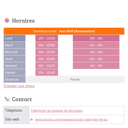
Horaires
Samedi prochain :
Jour férié (Assomption)
Lundi
10h - 12h30
14h - 19h
Mardi
10h - 12h30
14h - 19h
Mercredi
10h - 12h30
14h - 19h
Jeudi
10h - 12h30
14h - 19h
Vendredi
10h - 12h30
14h - 19h
Samedi
10h - 12h30
Dimanche
Fermé
Signaler une erreur
Contact
Téléphone
Téléphoner au magasin de décoration
Site web
www.socooc.com/magasin/socooc-saint-jean-de-luz