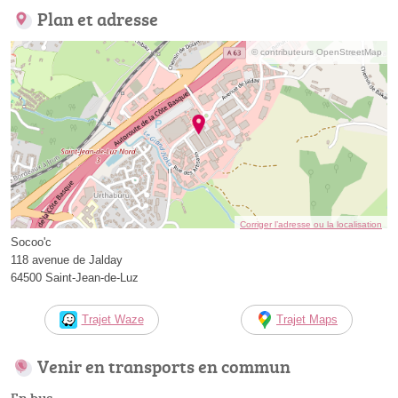
Plan et adresse
© contributeurs OpenStreetMap
Corriger l’adresse ou la localisation
Socoo'c
118 avenue de Jalday
64500 Saint-Jean-de-Luz
Trajet Waze
Trajet Maps
Venir en transports en commun