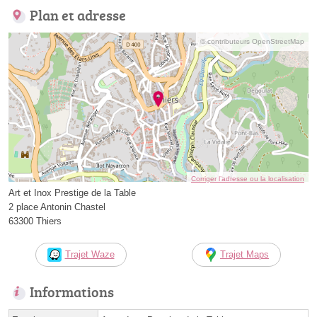
Plan et adresse
© contributeurs OpenStreetMap
Corriger l’adresse ou la localisation
Art et Inox Prestige de la Table
2 place Antonin Chastel
63300 Thiers
Trajet Waze
Trajet Maps
Informations