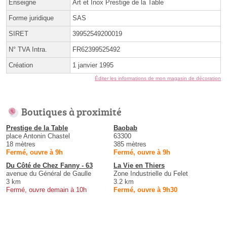
Enseigne
Art et Inox Prestige de la Table
Forme juridique
SAS
SIRET
39952549200019
N° TVA Intra.
FR62399525492
Création
1 janvier 1995
Éditer les informations de mon magasin de décoration
Boutiques à proximité
Prestige de la Table
Baobab
place Antonin Chastel
63300
18 mètres
385 mètres
Fermé, ouvre à 9h
Fermé, ouvre à 9h
Du Côté de Chez Fanny - 63
La Vie en Thiers
avenue du Général de Gaulle
Zone Industrielle du Felet
3 km
3.2 km
Fermé, ouvre demain à 10h
Fermé, ouvre à 9h30