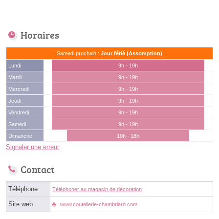
Horaires
Samedi prochain :
Jour férié (Assomption)
Lundi
9h - 19h
Mardi
9h - 19h
Mercredi
9h - 19h
Jeudi
9h - 19h
Vendredi
9h - 19h
Samedi
9h - 19h
Dimanche
10h - 18h
Signaler une erreur
Contact
Téléphone
Téléphoner au magasin de décoration
Site web
www.coutellerie-chambriard.com