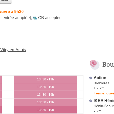
ouvre à 9h30
, entrée adaptée)
,
CB acceptée
Vitry-en-Artois
Bou
Action
13h30 - 19h
Brebières
13h30 - 19h
1.7 km
Fermé, ouvr
13h30 - 19h
IKEA Hén
13h30 - 19h
Hénin-Beau
13h30 - 19h
7 km