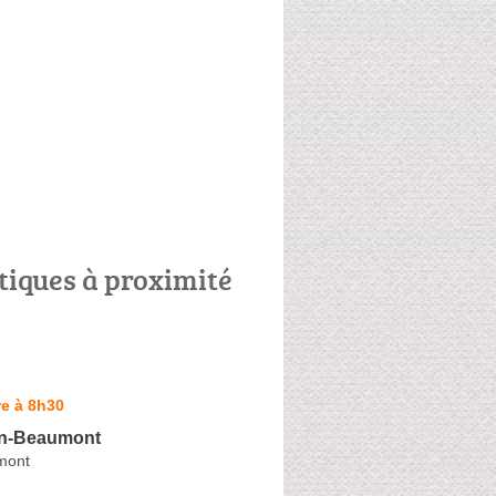
tiques à proximité
e à 8h30
in-Beaumont
mont