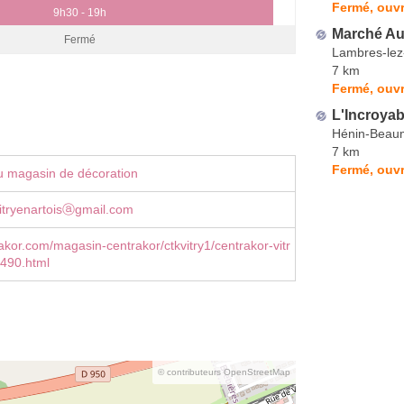
Fermé, ouvr
9h30 - 19h
Marché Au
Fermé
Lambres-lez
7 km
Fermé, ouvr
L'Incroyab
Hénin-Beau
7 km
Fermé, ouvr
u magasin de décoration
itryenartoisⓐgmail.com
kor.com/magasin-centrakor/ctkvitry1/centrakor-vitr
2490.html
© contributeurs OpenStreetMap