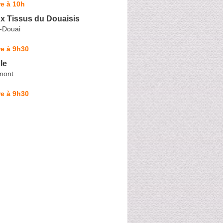
e à 10h
x Tissus du Douaisis
-Douai
e à 9h30
le
mont
e à 9h30