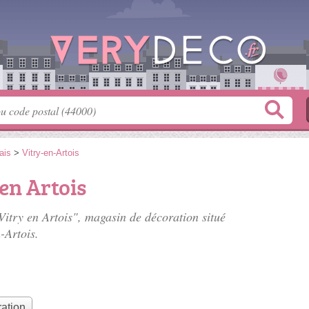
ais
>
Vitry-en-Artois
en Artois
Vitry en Artois", magasin de décoration situé
-Artois.
ation