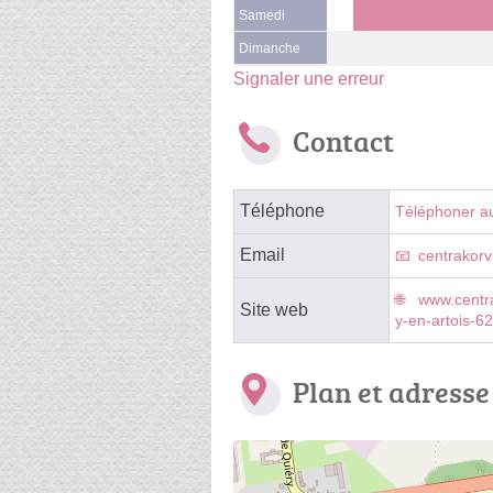
Samedi
Dimanche
Signaler une erreur
Contact
Téléphone
Téléphoner a
Email
centrakorv
www.centra
Site web
y-en-artois-6
Plan et adresse