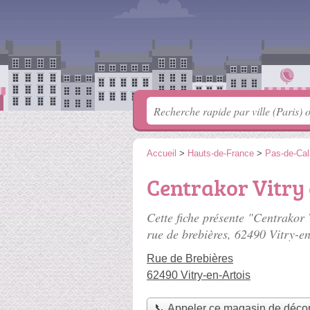
Accueil
>
Hauts-de-France
>
Pas-de-Cal
Centrakor Vitry 
Cette fiche présente "Centrakor 
rue de brebières
, 62490 Vitry-en
Rue de Brebières
62490 Vitry-en-Artois
📞 Appeler ce magasin de décor