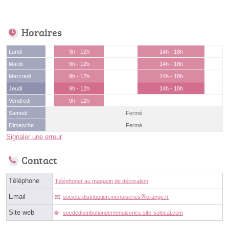
Horaires
Lundi
9h - 12h
14h - 18h
Mardi
9h - 12h
14h - 18h
Mercredi
9h - 12h
14h - 18h
Jeudi
9h - 12h
14h - 18h
Vendredi
9h - 12h
Samedi
Fermé
Dimanche
Fermé
Signaler une erreur
Contact
Téléphone
Téléphoner au magasin de décoration
Email
societe.distribution.menuiseriesⓐorange.fr
Site web
socdedistributiondemenuiseries.site-solocal.com