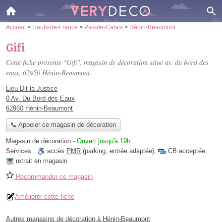
Accueil
>
Hauts-de-France
>
Pas-de-Calais
>
Hénin-Beaumont
Gifi
Cette fiche présente "Gifi", magasin de décoration situé
av. du bord des
eaux
, 62950 Hénin-Beaumont.
Lieu Dit la Justice
0 Av. Du Bord des Eaux
62950 Hénin-Beaumont
📞 Appeler ce magasin de décoration
Magasin de décoration
-
Ouvert jusqu'à 19h
Services :
accès
PMR
(parking, entrée adaptée)
,
CB acceptée
,
retrait en magasin
Recommander ce magasin
Améliorer cette fiche
Autres magasins de décoration à Hénin-Beaumont