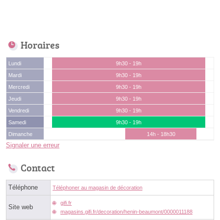
Horaires
Lundi
9h30 - 19h
Mardi
9h30 - 19h
Mercredi
9h30 - 19h
Jeudi
9h30 - 19h
Vendredi
9h30 - 19h
Samedi
9h30 - 19h
Dimanche
14h - 18h30
Signaler une erreur
Contact
Téléphone
Téléphoner au magasin de décoration
gifi.fr
Site web
magasins.gifi.fr/decoration/henin-beaumont/0000011188