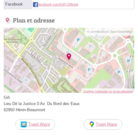
Facebook
facebook.com/GiFi.Officiel/
Plan et adresse
© contributeurs OpenStreetMap
Corriger l’adresse ou la localisation
Gifi
Lieu Dit la Justice 0 Av. Du Bord des Eaux
62950 Hénin-Beaumont
Trajet Waze
Trajet Maps