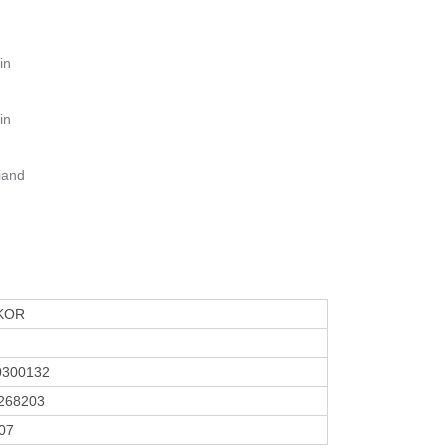
in
in
iand
KOR
0300132
268203
007