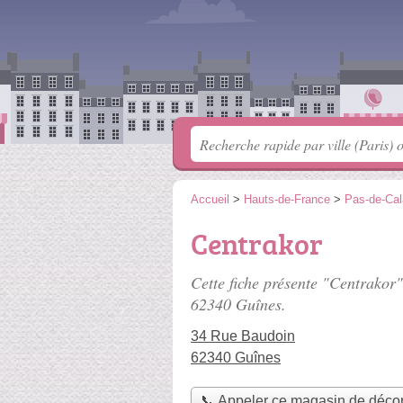
Accueil
>
Hauts-de-France
>
Pas-de-Cal
Centrakor
Cette fiche présente "Centrakor
62340 Guînes.
34 Rue Baudoin
62340 Guînes
📞 Appeler ce magasin de décor