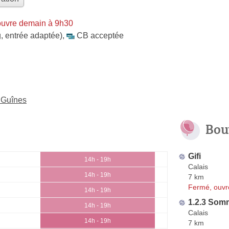
ouvre demain à 9h30
, entrée adaptée)
,
CB acceptée
 Guînes
Bou
Gifi
14h - 19h
Calais
14h - 19h
7 km
Fermé, ouvr
14h - 19h
1.2.3 Somm
14h - 19h
Calais
14h - 19h
7 km