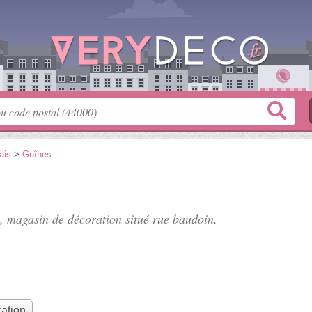
ais
>
Guînes
", magasin de décoration situé
rue baudoin
,
ation