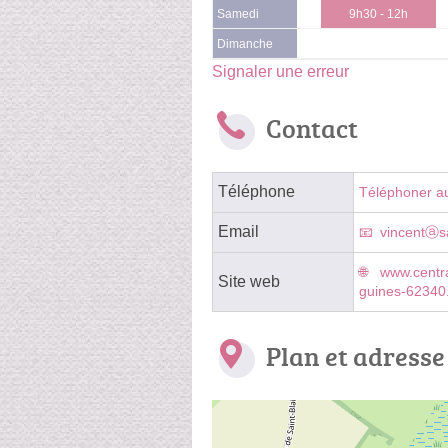
Samedi
9h30 - 12h
Dimanche
Signaler une erreur
Contact
Téléphone
Téléphoner a
Email
vincentⓐsa
www.centr
Site web
guines-62340
Plan et adresse