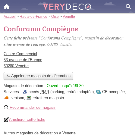
Accueil
>
Hauts-de-France
>
Oise
>
Venette
Conforama Compiègne
Cette fiche présente "Conforama Compiègne", magasin de décoration
situé
avenue de l'europe
, 60280 Venette.
Centre Commercial
53 avenue de l'Europe
60280 Venette
📞 Appeler ce magasin de décoration
Magasin de décoration
-
Ouvert jusqu'à 19h30
Services :
accès
PMR
(parking, entrée adaptée)
,
CB acceptée
,
livraison
,
retrait en magasin
Recommander ce magasin
Améliorer cette fiche
Autres magasins de décoration à Venette