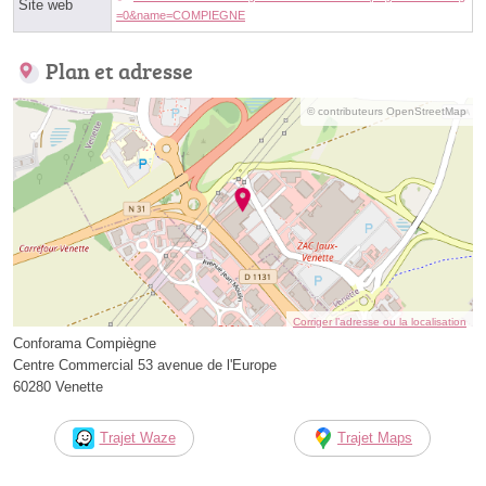
Site web
=0&name=COMPIEGNE
Plan et adresse
© contributeurs OpenStreetMap
Corriger l’adresse ou la localisation
Conforama Compiègne
Centre Commercial 53 avenue de l'Europe
60280 Venette
Trajet Waze
Trajet Maps