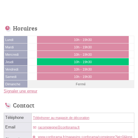
Horaires
Lundi
10h - 19h30
Mardi
10h - 19h30
Mercredi
10h - 19h30
Jeudi
10h - 19h30
Vendredi
10h - 19h30
Samedi
10h - 19h30
Dimanche
Fermé
Signaler une erreur
Contact
Téléphone
Téléphoner au magasin de décoration
Email
racompiegneⓐconforama.fr
www.conforama.fr/magasins-conforama/compiegne?lat=0&long