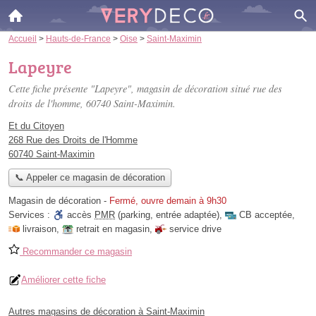
Accueil
>
Hauts-de-France
>
Oise
>
Saint-Maximin
Lapeyre
Cette fiche présente "Lapeyre", magasin de décoration situé
rue des
droits de l'homme
, 60740 Saint-Maximin.
Et du Citoyen
268 Rue des Droits de l'Homme
60740 Saint-Maximin
📞 Appeler ce magasin de décoration
Magasin de décoration
-
Fermé, ouvre demain à 9h30
Services :
accès
PMR
(parking, entrée adaptée)
,
CB acceptée
,
livraison
,
retrait en magasin
,
service drive
Recommander ce magasin
Améliorer cette fiche
Autres magasins de décoration à Saint-Maximin