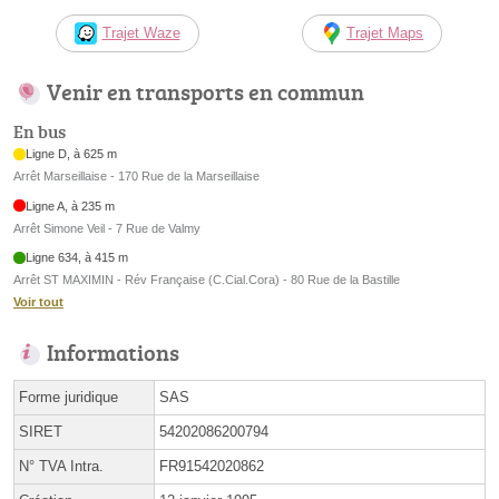
Trajet Waze
Trajet Maps
Venir en transports en commun
En bus
Ligne D, à 625 m
Arrêt Marseillaise - 170 Rue de la Marseillaise
Ligne A, à 235 m
Arrêt Simone Veil - 7 Rue de Valmy
Ligne 634, à 415 m
Arrêt ST MAXIMIN - Rév Française (C.Cial.Cora) - 80 Rue de la Bastille
Voir tout
Informations
Forme juridique
SAS
SIRET
54202086200794
N° TVA Intra.
FR91542020862