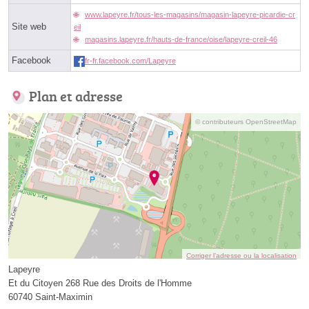
www.lapeyre.fr/tous-les-magasins/magasin-lapeyre-picardie-cr
Site web
eil
magasins.lapeyre.fr/hauts-de-france/oise/lapeyre-creil-46
Facebook
fr-fr.facebook.com/Lapeyre
Plan et adresse
© contributeurs OpenStreetMap
Corriger l’adresse ou la localisation
Lapeyre
Et du Citoyen 268 Rue des Droits de l'Homme
60740 Saint-Maximin