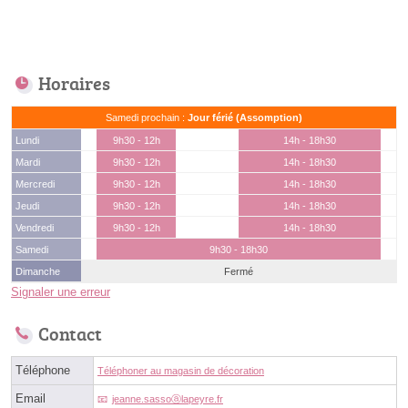
Horaires
Samedi prochain :
Jour férié (Assomption)
Lundi
9h30 - 12h
14h - 18h30
Mardi
9h30 - 12h
14h - 18h30
Mercredi
9h30 - 12h
14h - 18h30
Jeudi
9h30 - 12h
14h - 18h30
Vendredi
9h30 - 12h
14h - 18h30
Samedi
9h30 - 18h30
Dimanche
Fermé
Signaler une erreur
Contact
Téléphone
Téléphoner au magasin de décoration
Email
jeanne.sassoⓐlapeyre.fr