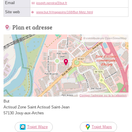
Email
joseph.pereiraⓐbut.fr
Site web
www.but.fr/magasins/168/But-Metz.html
Plan et adresse
© contributeurs OpenStreetMap
Corriger l’adresse ou la localisation
But
Actisud Zone Saint Actisud Saint-Jean
57130 Jouy-aux-Arches
Trajet Waze
Trajet Maps