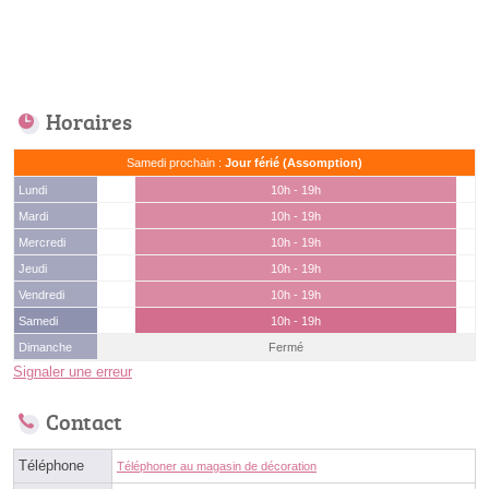
Horaires
Samedi prochain :
Jour férié (Assomption)
Lundi
10h - 19h
Mardi
10h - 19h
Mercredi
10h - 19h
Jeudi
10h - 19h
Vendredi
10h - 19h
Samedi
10h - 19h
Dimanche
Fermé
Signaler une erreur
Contact
Téléphone
Téléphoner au magasin de décoration