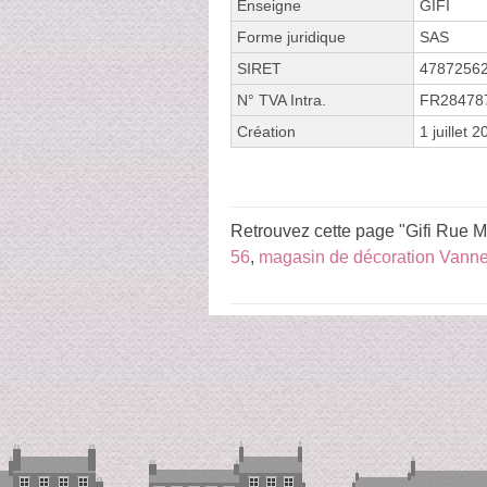
Enseigne
GIFI
Forme juridique
SAS
SIRET
4787256
N° TVA Intra.
FR28478
Création
1 juillet 
Retrouvez cette page "Gifi Rue Ma
56
,
magasin de décoration Vann