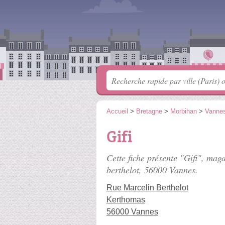
Accueil
>
Bretagne
>
Morbihan
>
Vanne
Gifi
Cette fiche présente "Gifi", mag
berthelot
, 56000 Vannes.
Rue Marcelin Berthelot
Kerthomas
56000 Vannes