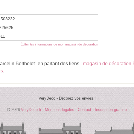
2503232
725625
2011
Éditer les informations de mon magasin de décoration
rcelin Berthelot" en partant des liens :
magasin de décoration 
es
.
VeryDeco - Décorez vos envies !
© 2026
VeryDeco.fr
-
Mentions légales
-
Contact
-
Inscription gratuite