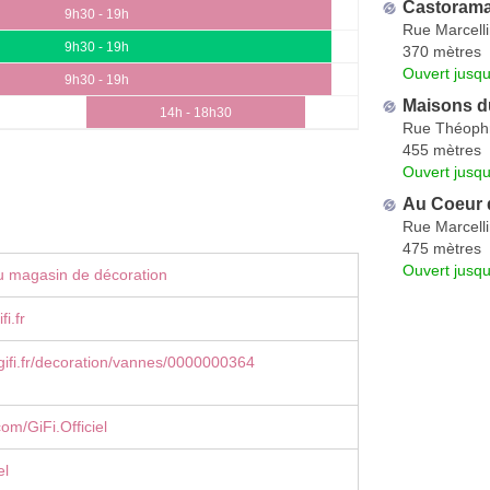
Castoram
9h30 - 19h
Rue Marcelli
9h30 - 19h
370 mètres
Ouvert jusqu
9h30 - 19h
Maisons 
14h - 18h30
Rue Théoph
455 mètres
Ouvert jusqu
Au Coeur
Rue Marcelli
475 mètres
Ouvert jusq
u magasin de décoration
i.fr
ifi.fr/decoration/vannes/0000000364
om/GiFi.Officiel
el