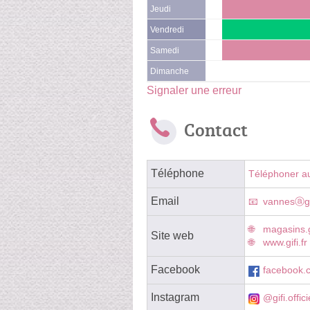
Jeudi
Vendredi
Samedi
Dimanche
Signaler une erreur
Contact
Téléphone
Téléphoner a
Email
vannesⓐgif
magasins.g
Site web
www.gifi.fr
Facebook
facebook.c
Instagram
@gifi.offici