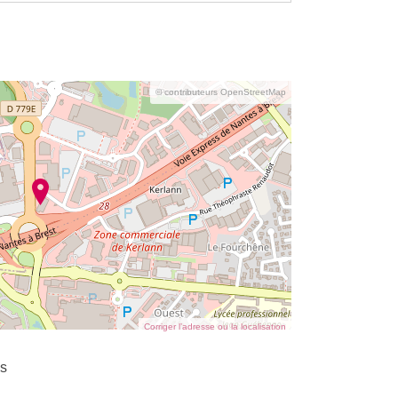
© contributeurs OpenStreetMap
Corriger l’adresse ou la localisation
as