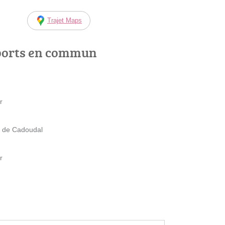
Trajet Maps
ports en commun
r
s de Cadoudal
r