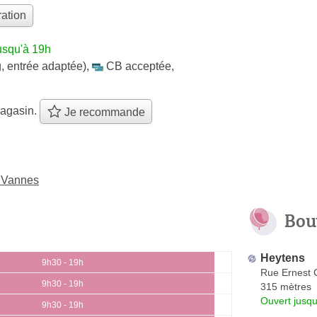
ation
usqu'à 19h
, entrée adaptée)
,
CB acceptée
,
agasin.
Je recommande
à Vannes
Bou
Heytens
9h30 - 19h
Rue Ernest 
9h30 - 19h
315 mètres
Ouvert jusqu
9h30 - 19h