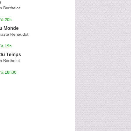
a
n Berthelot
'à 20h
du Monde
raste Renaudot
'à 19h
 du Temps
n Berthelot
u'à 18h30