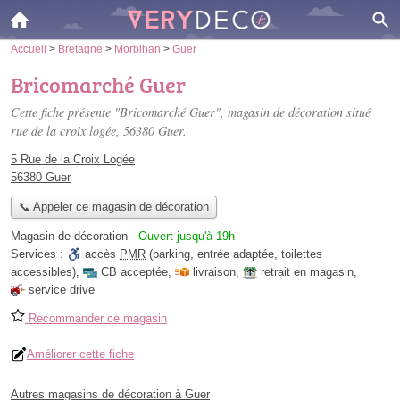
Accueil
>
Bretagne
>
Morbihan
>
Guer
Bricomarché Guer
Cette fiche présente "Bricomarché Guer", magasin de décoration situé
rue de la croix logée
, 56380 Guer.
5 Rue de la Croix Logée
56380 Guer
📞 Appeler ce magasin de décoration
Magasin de décoration
-
Ouvert jusqu'à 19h
Services :
accès
PMR
(parking, entrée adaptée, toilettes
accessibles)
,
CB acceptée
,
livraison
,
retrait en magasin
,
service drive
Recommander ce magasin
Améliorer cette fiche
Autres magasins de décoration à Guer