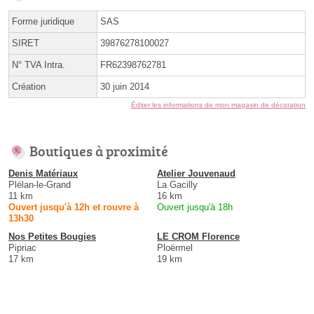
Forme juridique
SAS
SIRET
39876278100027
N° TVA Intra.
FR62398762781
Création
30 juin 2014
Éditer les informations de mon magasin de décoration
Boutiques à proximité
Denis Matériaux
Atelier Jouvenaud
Plélan-le-Grand
La Gacilly
11 km
16 km
Ouvert jusqu'à 12h et rouvre à
Ouvert jusqu'à 18h
13h30
Nos Petites Bougies
LE CROM Florence
Pipriac
Ploërmel
17 km
19 km