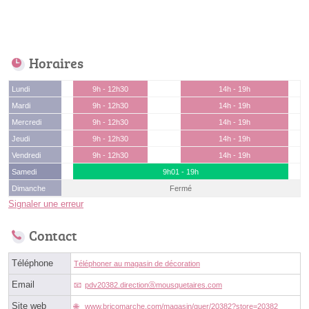
Horaires
Lundi
9h - 12h30
14h - 19h
Mardi
9h - 12h30
14h - 19h
Mercredi
9h - 12h30
14h - 19h
Jeudi
9h - 12h30
14h - 19h
Vendredi
9h - 12h30
14h - 19h
Samedi
9h01 - 19h
Dimanche
Fermé
Signaler une erreur
Contact
Téléphone
Téléphoner au magasin de décoration
Email
pdv20382.directionⓐmousquetaires.com
Site web
www.bricomarche.com/magasin/guer/20382?store=20382