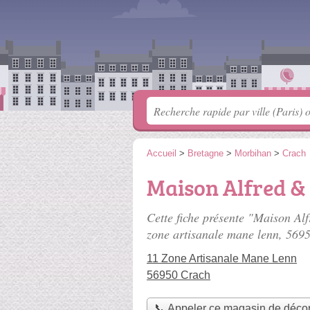
Accueil
>
Bretagne
>
Morbihan
>
Crach
Maison Alfred &
Cette fiche présente "Maison Al
zone artisanale mane lenn
, 569
11 Zone Artisanale Mane Lenn
56950 Crach
📞 Appeler ce magasin de décor