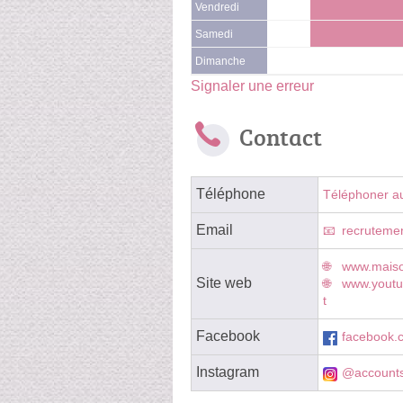
Vendredi
Samedi
Dimanche
Signaler une erreur
Contact
Téléphone
Téléphoner a
Email
recruteme
www.maison
Site web
www.youtu
t
Facebook
facebook.c
Instagram
@account