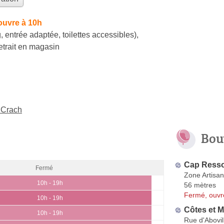
ouvre à 10h
, entrée adaptée, toilettes accessibles)
,
etrait en magasin
 Crach
Bou
Cap Resso
Fermé
Zone Artisa
10h - 19h
56 mètres
Fermé, ouvr
10h - 19h
Côtes et M
10h - 19h
Rue d'Abovil