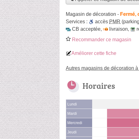
Magasin de décoration
-
Fermé, 
Services :
accès
PMR
(parking
CB acceptée
,
livraison
,
r
Recommander ce magasin
Améliorer cette fiche
Autres magasins de décoration à
Horaires
Lundi
Mardi
Mercredi
Jeudi