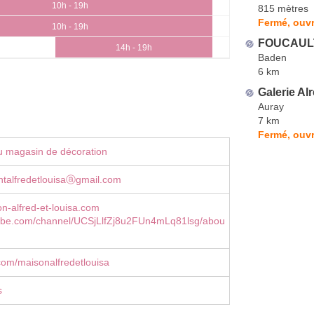
10h - 19h
815 mètres
Fermé, ouvr
10h - 19h
FOUCAULT
14h - 19h
Baden
6 km
Galerie Al
Auray
7 km
Fermé, ouvr
u magasin de décoration
ntalfredetlouisaⓐgmail.com
-alfred-et-louisa.com
be.com/channel/UCSjLlfZj8u2FUn4mLq81lsg/abou
om/maisonalfredetlouisa
s