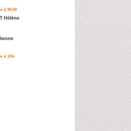
e à 9h30
 Hélène
réenne
e à 10h