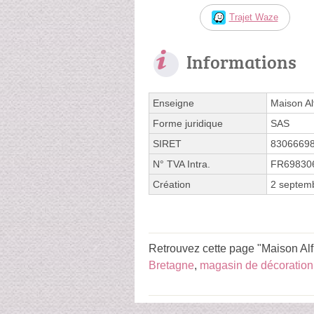
Trajet Waze
Informations
Enseigne
Maison Al
Forme juridique
SAS
SIRET
8306669
N° TVA Intra.
FR69830
Création
2 septem
Retrouvez cette page "Maison Alf
Bretagne
,
magasin de décoration